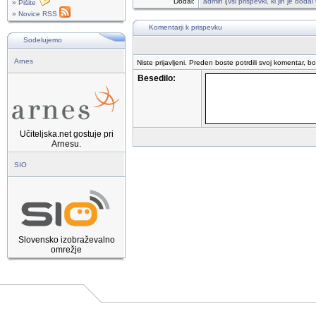
Dodal:
admin
(
vsi prispevki, ki jih je doda
» Pišite
» Novice RSS
Komentarji k prispevku
Sodelujemo
Arnes
Niste prijavljeni. Preden boste potrdili svoj komentar, b
Besedilo:
Učiteljska.net gostuje pri
Arnesu.
SIO
Slovensko izobraževalno
omrežje