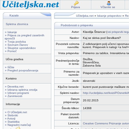
Prijava
Včlanite se
Kazalo
Učiteljska.net
»
Iskanje prispevkov
»
Rez
Spletna zbornica
Podrobnosti o prispevku
Avtor:
Klavdija Štrancar (
vsi prispevki teg
» Iskanje
» Prijava za pregled zasebnih
Naslov:
Kaj se skriva pod številkami?
sporočil
» Tvoja podoba
Povzetek oziroma
Z odkrivanjem polj učenci spoznavaj
» Seznam članov
navodila:
kurent. Prispevek k nalogi <a href
» Skupine uporabnikov
» Pomoč
Vrsta prispevka:
Primerno za tablice, Interaktivna t
Učna gradiva
Družba,
Predmet/področje
Slovenščina,
in tema:
Zabavna šola
» Iščite
» Pregled povpraševanja
Primerno za
Prispevek je uporaben v vseh razr
razrede:
Koristno
Jezik:
slovenski
» Devetka.net
Ključne besede:
kurent pust pustovanje maškare 
» Izbrana spletna orodja
» Izbrani programi
Spletni naslov:
http://uciteljska.net/kvizi/POsnet
» Zanimivosti
Datum
20.02.2015
prispevanja:
Informacije
Število klikov:
14368
» O Učiteljski.net
Paket izvornih
» Skrbniki
datotek:
» Avtorji
» Statistika
Licenca:
Creative Commons Priznanje avtor
» Nagradni natečaji