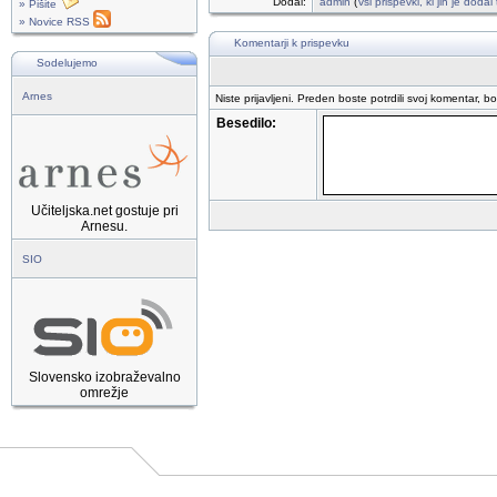
Dodal:
admin
(
vsi prispevki, ki jih je doda
» Pišite
» Novice RSS
Komentarji k prispevku
Sodelujemo
Arnes
Niste prijavljeni. Preden boste potrdili svoj komentar, b
Besedilo:
Učiteljska.net gostuje pri
Arnesu.
SIO
Slovensko izobraževalno
omrežje