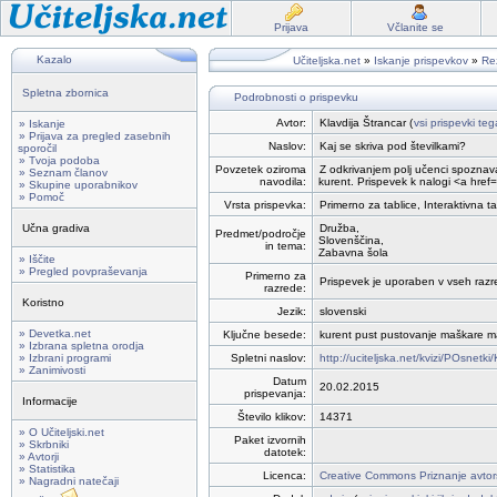
Prijava
Včlanite se
Kazalo
Učiteljska.net
»
Iskanje prispevkov
»
Rez
Spletna zbornica
Podrobnosti o prispevku
Avtor:
Klavdija Štrancar (
vsi prispevki teg
» Iskanje
» Prijava za pregled zasebnih
Naslov:
Kaj se skriva pod številkami?
sporočil
» Tvoja podoba
Povzetek oziroma
Z odkrivanjem polj učenci spoznavaj
» Seznam članov
navodila:
kurent. Prispevek k nalogi <a href
» Skupine uporabnikov
» Pomoč
Vrsta prispevka:
Primerno za tablice, Interaktivna t
Učna gradiva
Družba,
Predmet/področje
Slovenščina,
in tema:
Zabavna šola
» Iščite
» Pregled povpraševanja
Primerno za
Prispevek je uporaben v vseh razr
razrede:
Koristno
Jezik:
slovenski
» Devetka.net
Ključne besede:
kurent pust pustovanje maškare 
» Izbrana spletna orodja
» Izbrani programi
Spletni naslov:
http://uciteljska.net/kvizi/POsnet
» Zanimivosti
Datum
20.02.2015
prispevanja:
Informacije
Število klikov:
14371
» O Učiteljski.net
Paket izvornih
» Skrbniki
datotek:
» Avtorji
» Statistika
Licenca:
Creative Commons Priznanje avtor
» Nagradni natečaji