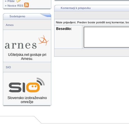
» Pišite
» Novice RSS
Komentarji k prispevku
Sodelujemo
Niste prijavljeni. Preden boste potrdili svoj komentar, b
Arnes
Besedilo:
Učiteljska.net gostuje pri
Arnesu.
SIO
Slovensko izobraževalno
omrežje