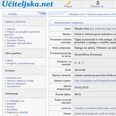
Prijava
Včlanite se
Kazalo
Učiteljska.net
»
Iskanje prispevkov
»
Rez
Spletna zbornica
Podrobnosti o prispevku
Avtor:
Nataša Holy (
vsi prispevki tega avt
» Iskanje
» Prijava za pregled zasebnih
Naslov:
Premi in odvisni govor (obrnjeno u
sporočil
» Tvoja podoba
Povzetek oziroma
Oglej si posnetek in reši naloge. 
» Seznam članov
navodila:
posnetka z razlago o načinih zapi
» Skupine uporabnikov
» Pomoč
Vrsta prispevka:
Naloga na spletu, Primerno za tab
Učna gradiva
Predmet/področje
Slovenščina (Pravopis)
in tema:
» Iščite
Primerno za
5., 6., 7.
» Pregled povpraševanja
razrede:
Jezik:
slovenski
Koristno
Ključne besede:
odvisni narekovaj poročani ločila 
» Devetka.net
» Izbrana spletna orodja
Spletni naslov:
http://uciteljska.net/Projekti/Pre
» Izbrani programi
Datum
» Zanimivosti
24.02.2015
prispevanja:
Informacije
Število klikov:
8679
Paket izvornih
» O Učiteljski.net
datotek:
» Skrbniki
» Avtorji
Licenca:
Creative Commons Priznanje avtor
» Statistika
» Nagradni natečaji
Dodal:
admin
(
vsi prispevki, ki jih je doda