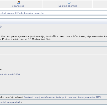
Včlanite se
Spletna zbornica
»
ultati iskanja
Podrobnosti o prispevku
rja
)
se, kar potrebujemo sta dva krompirja, dva koščka cinka, dva koščka bakra, tri povezovalne kable i
a. Poskus izvajajo učenci OŠ Markovci pri Ptuju
er
drom/prispevek/3460
abo določajo veljavni
Poslovni pogoji za trženje arhivskega in dokumentarnega gradiva RTV
je dodal ta uporabnik
)