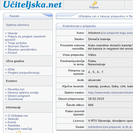
Prijava
Kazalo
Učiteljska.net
»
Iskanje prispevkov
»
Rez
Spletna zbornica
Podrobnosti o prispevku
Avtor:
Infodrom (
vsi prispevki tega avto
» Iskanje
» Prijava za pregled zasebnih
Naslov:
Domača baterija
sporočil
» Tvoja podoba
Povzetek oziroma
Kako naredimo domačo baterijo? V
» Seznam članov
navodila:
del katoda in negativni del anod
» Skupine uporabnikov
» Pomoč
Vrsta prispevka:
Video
Učna gradiva
Predmet/področje
Fizika,
in tema:
Naravoslovje
» Iščite
Primerno za
4., 5., 6., 7.
» Pregled povpraševanja
razrede:
Jezik:
slovenski
Koristno
Ključne besede:
baterija, poskus, fizika, cink, bak
» Devetka.net
» Izbrana spletna orodja
Spletni naslov:
http://www.rtvslo.si/otroski-info
» Izbrani programi
Datum prispevanja:
28.02.2015
» Zanimivosti
Število klikov:
666
Informacije
Paket izvornih
datotek:
» O Učiteljski.net
» Skrbniki
Licenca:
© RTV Slovenija, dovoljeno upor
» Avtorji
» Statistika
Dodal:
tvinfodrom
(
vsi prispevki, ki jih 
» Nagradni natečaji