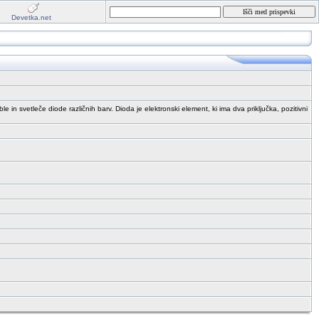
Devetka.net
n svetleče diode različnih barv. Dioda je elektronski element, ki ima dva priključka, pozitivni