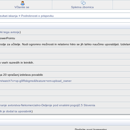
Včlanite se
Spletna zbornica
»
ultati iskanja
Podrobnosti o prispevku
vki tega avtorja
)
PowerPointu
dje za učitelje. Nudi ogromno možnosti in relativno hitro se jih lahko naučimo uporabljati. Izdelam
vseh razredih in letnikih.
ga 20 vprašanj izdelava povabilo
com/watch?v=vp-g9Rsbgmo&feature=em-upload_owner
anje avtorstva-Nekomercialno-Deljenje pod enakimi pogoji2.5 Slovenia
 jih je dodal ta uporabnik
)
Dodajte svoj komentar