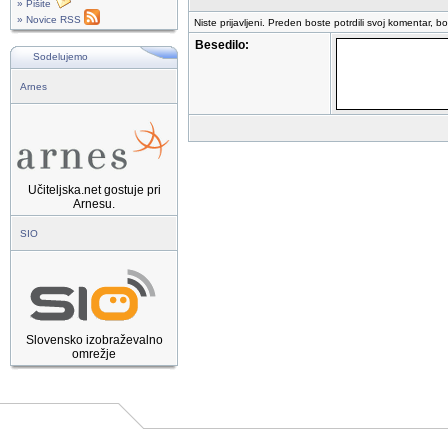
» Pišite
» Novice RSS
Niste prijavljeni. Preden boste potrdili svoj komentar, b
Besedilo:
Sodelujemo
Arnes
Učiteljska.net gostuje pri
Arnesu.
SIO
Slovensko izobraževalno
omrežje