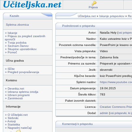
Prijava
Kazalo
Učiteljska.net
»
Iskanje prispevkov
»
Rez
Spletna zbornica
Podrobnosti o prispevku
Avtor:
Nataša Holy (
vsi prispe
» Iskanje
» Prijava za pregled zasebnih
Naslov:
Kako ustvarimo kviz v 
sporočil
» Tvoja podoba
Povzetek oziroma navodila:
PowerPoint je krasno oro
» Seznam članov
» Skupine uporabnikov
Vrsta prispevka:
Video
» Pomoč
Predmet/področje in tema:
Zabavna šola
Učna gradiva
Primerno za razrede:
Prispevek je uporaben v 
» Iščite
Jezik:
slovenski
» Pregled povpraševanja
Ključne besede:
kviz PowerPoint predlo
Koristno
Spletni naslov:
https://www.youtube.
Datum prispevanja:
19.04.2015
» Devetka.net
» Izbrana spletna orodja
Število klikov:
783
» Izbrani programi
» Zanimivosti
Paket izvornih datotek:
Informacije
Licenca:
Creative Commons Prizn
Dodal:
admin
(
vsi prispevki, ki
» O Učiteljski.net
» Skrbniki
» Avtorji
Komentarji k prispevku
» Statistika
» Nagradni natečaji