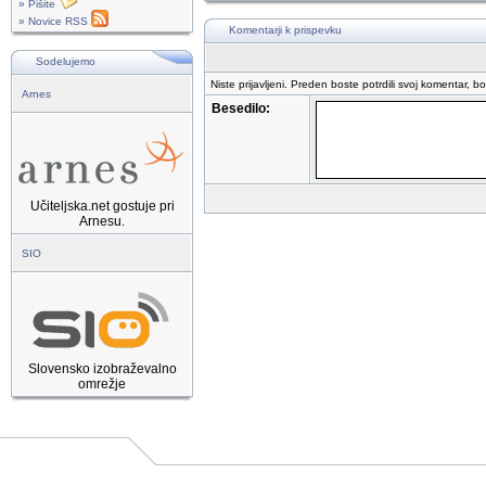
» Pišite
» Novice RSS
Komentarji k prispevku
Sodelujemo
Niste prijavljeni. Preden boste potrdili svoj komentar, b
Arnes
Besedilo:
Učiteljska.net gostuje pri
Arnesu.
SIO
Slovensko izobraževalno
omrežje