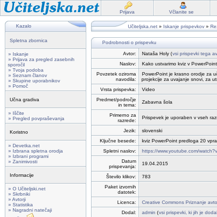
Prijava
Včlanite se
Kazalo
Učiteljska.net
»
Iskanje prispevkov
»
Rez
Spletna zbornica
Podrobnosti o prispevku
Avtor:
Nataša Holy (
vsi prispevki tega av
» Iskanje
» Prijava za pregled zasebnih
Naslov:
Kako ustvarimo kviz v PowerPoin
sporočil
» Tvoja podoba
Povzetek oziroma
PowerPoint je krasno orodje za uč
» Seznam članov
navodila:
projekcije za uvajanje snovi, za ut
» Skupine uporabnikov
» Pomoč
Vrsta prispevka:
Video
Učna gradiva
Predmet/področje
Zabavna šola
in tema:
» Iščite
Primerno za
Prispevek je uporaben v vseh razre
» Pregled povpraševanja
razrede:
Jezik:
slovenski
Koristno
Ključne besede:
kviz PowerPoint predloga 20 vpra
» Devetka.net
» Izbrana spletna orodja
Spletni naslov:
https://www.youtube.com/watch
» Izbrani programi
Datum
» Zanimivosti
19.04.2015
prispevanja:
Informacije
Število klikov:
783
Paket izvornih
» O Učiteljski.net
datotek:
» Skrbniki
» Avtorji
Licenca:
Creative Commons Priznanje avto
» Statistika
» Nagradni natečaji
Dodal:
admin
(
vsi prispevki, ki jih je dod