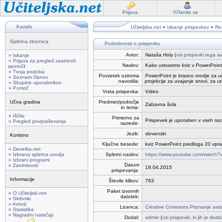
Prijava
Včlanite se
Kazalo
Učiteljska.net
»
Iskanje prispevkov
»
Rez
Spletna zbornica
Podrobnosti o prispevku
Avtor:
Nataša Holy (
vsi prispevki tega av
» Iskanje
» Prijava za pregled zasebnih
Naslov:
Kako ustvarimo kviz v PowerPoin
sporočil
» Tvoja podoba
Povzetek oziroma
PowerPoint je krasno orodje za uč
» Seznam članov
navodila:
projekcije za uvajanje snovi, za ut
» Skupine uporabnikov
» Pomoč
Vrsta prispevka:
Video
Učna gradiva
Predmet/področje
Zabavna šola
in tema:
» Iščite
Primerno za
Prispevek je uporaben v vseh razre
» Pregled povpraševanja
razrede:
Jezik:
slovenski
Koristno
Ključne besede:
kviz PowerPoint predloga 20 vpra
» Devetka.net
» Izbrana spletna orodja
Spletni naslov:
https://www.youtube.com/watch
» Izbrani programi
Datum
» Zanimivosti
19.04.2015
prispevanja:
Informacije
Število klikov:
783
Paket izvornih
» O Učiteljski.net
datotek:
» Skrbniki
» Avtorji
Licenca:
Creative Commons Priznanje avto
» Statistika
» Nagradni natečaji
Dodal:
admin
(
vsi prispevki, ki jih je dod