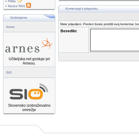
» Pišite
» Novice RSS
Komentarji k prispevku
Sodelujemo
Niste prijavljeni. Preden boste potrdili svoj komentar, b
Arnes
Besedilo:
Učiteljska.net gostuje pri
Arnesu.
SIO
Slovensko izobraževalno
omrežje