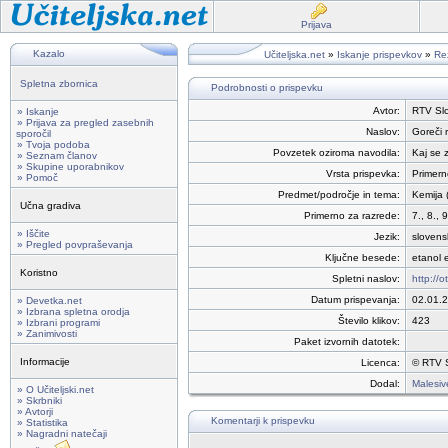
Prijava
Kazalo
Učiteljska.net
»
Iskanje prispevkov
»
Rez
Spletna zbornica
Podrobnosti o prispevku
Avtor:
RTV Slo
» Iskanje
» Prijava za pregled zasebnih
Naslov:
Goreči 
sporočil
» Tvoja podoba
Povzetek oziroma navodila:
Kaj se 
» Seznam članov
» Skupine uporabnikov
Vrsta prispevka:
Primerno
» Pomoč
Predmet/področje in tema:
Kemija 
Učna gradiva
Primerno za razrede:
7., 8., 9
» Iščite
Jezik:
slovens
» Pregled povpraševanja
Ključne besede:
etanol 
Koristno
Spletni naslov:
http://
Datum prispevanja:
02.01.
» Devetka.net
» Izbrana spletna orodja
Število klikov:
423
» Izbrani programi
» Zanimivosti
Paket izvornih datotek:
Informacije
Licenca:
© RTV S
Dodal:
Malesiv
» O Učiteljski.net
» Skrbniki
» Avtorji
Komentarji k prispevku
» Statistika
» Nagradni natečaji