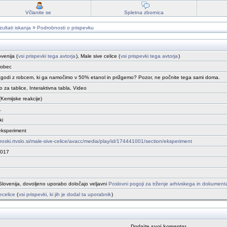
Včlanite se
Spletna zbornica
»
ultati iskanja
Podrobnosti o prispevku
venija (
vsi prispevki tega avtorja
), Male sive celice (
vsi prispevki tega avtorja
)
robec
zgodi z robcem, ki ga namočimo v 50% etanol in prižgemo? Pozor, ne počnite tega sami doma.
 za tablice, Interaktivna tabla, Video
(Kemijske reakcije)
.
ki
eksperiment
otroski.rtvslo.si/male-sive-celice/avacc/media/play/id/174441001/section/eksperiment
2017
lovenija, dovoljeno uporabo določajo veljavni
Poslovni pogoji za trženje arhivskega in dokumen
ecelice
(
vsi prispevki, ki jih je dodal ta uporabnik
)
Dodajte svoj komentar