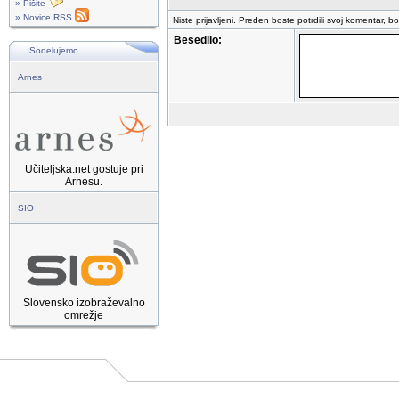
» Pišite
» Novice RSS
Niste prijavljeni. Preden boste potrdili svoj komentar, b
Besedilo:
Sodelujemo
Arnes
Učiteljska.net gostuje pri
Arnesu.
SIO
Slovensko izobraževalno
omrežje