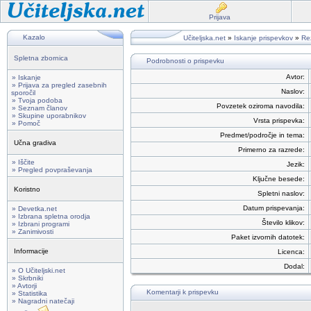
Prijava
Kazalo
Učiteljska.net
»
Iskanje prispevkov
»
Rez
Spletna zbornica
Podrobnosti o prispevku
Avtor:
» Iskanje
» Prijava za pregled zasebnih
Naslov:
sporočil
» Tvoja podoba
Povzetek oziroma navodila:
» Seznam članov
» Skupine uporabnikov
Vrsta prispevka:
» Pomoč
Predmet/področje in tema:
Učna gradiva
Primerno za razrede:
» Iščite
Jezik:
» Pregled povpraševanja
Ključne besede:
Koristno
Spletni naslov:
Datum prispevanja:
» Devetka.net
» Izbrana spletna orodja
Število klikov:
» Izbrani programi
» Zanimivosti
Paket izvornih datotek:
Informacije
Licenca:
Dodal:
» O Učiteljski.net
» Skrbniki
» Avtorji
Komentarji k prispevku
» Statistika
» Nagradni natečaji