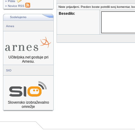
» Pišite
» Novice RSS
Niste prijavljeni. Preden boste potrdili svoj komentar, b
Besedilo:
Sodelujemo
Arnes
Učiteljska.net gostuje pri
Arnesu.
SIO
Slovensko izobraževalno
omrežje