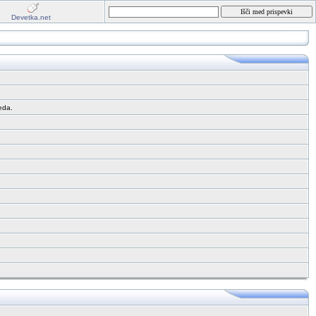
Devetka.net
eda.