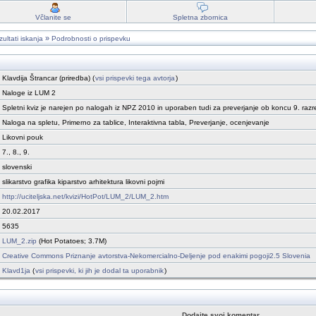
Včlanite se
Spletna zbornica
»
ultati iskanja
Podrobnosti o prispevku
Klavdija Štrancar (priredba) (
vsi prispevki tega avtorja
)
Naloge iz LUM 2
Spletni kviz je narejen po nalogah iz NPZ 2010 in uporaben tudi za preverjanje ob koncu 9. razr
Naloga na spletu, Primerno za tablice, Interaktivna tabla, Preverjanje, ocenjevanje
Likovni pouk
7., 8., 9.
slovenski
slikarstvo grafika kiparstvo arhitektura likovni pojmi
http://uciteljska.net/kvizi/HotPot/LUM_2/LUM_2.htm
20.02.2017
5635
LUM_2.zip
(Hot Potatoes; 3.7M)
Creative Commons Priznanje avtorstva-Nekomercialno-Deljenje pod enakimi pogoji2.5 Slovenia
Klavd1ja
(
vsi prispevki, ki jih je dodal ta uporabnik
)
Dodajte svoj komentar