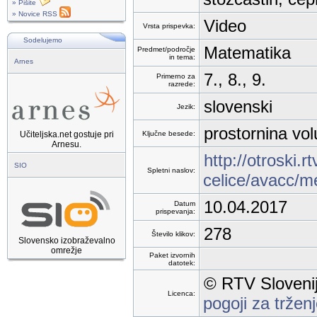
» Pišite
» Novice RSS
Video
Vrsta prispevka:
Sodelujemo
Matematika
Predmet/področje
in tema:
Arnes
7., 8., 9.
Primerno za
razrede:
slovenski
Jezik:
prostornina vol
Učiteljska.net gostuje pri
Ključne besede:
Arnesu.
http://otroski.r
SIO
Spletni naslov:
celice/avacc/m
10.04.2017
Datum
prispevanja:
278
Število klikov:
Slovensko izobraževalno
omrežje
Paket izvornih
datotek:
© RTV Slovenij
Licenca:
pogoji za trže