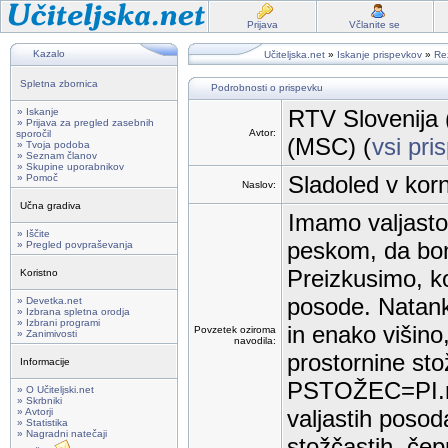
Prijava
Včlanite se
Kazalo
Učiteljska.net
»
Iskanje prispevkov
»
Rez
Spletna zbornica
Podrobnosti o prispevku
RTV Slovenija 
» Iskanje
» Prijava za pregled zasebnih
Avtor:
sporočil
(MSC) (
vsi pri
» Tvoja podoba
» Seznam članov
» Skupine uporabnikov
Sladoled v korn
» Pomoč
Naslov:
Učna gradiva
Imamo valjasto
» Iščite
peskom, da bomo
» Pregled povpraševanja
Preizkusimo, ko
Koristno
posode. Natank
» Devetka.net
» Izbrana spletna orodja
» Izbrani programi
in enako višino,
Povzetek oziroma
» Zanimivosti
navodila:
prostornine sto
Informacije
PSTOŽEC=PI.r2v
» O Učiteljski.net
» Skrbniki
valjastih posod
» Avtorji
» Statistika
» Nagradni natečaji
stožčastih, čep