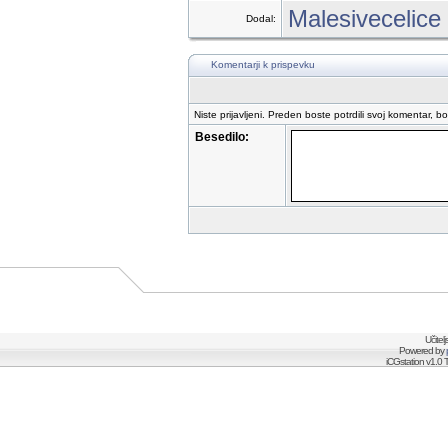
Malesivecelice
Dodal:
Komentarji k prispevku
Niste prijavljeni. Preden boste potrdili svoj komentar, b
Besedilo:
Učitel
Powered by
iCGstation v1.0