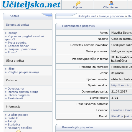
Prijava
Včlanite se
Kazalo
Učiteljska.net
»
Iskanje prispevkov
»
Rez
Spletna zbornica
Podrobnosti o prispevku
Avtor:
Klavdija Štranc
» Iskanje
» Prijava za pregled zasebnih
Naslov:
Cosa mi metto
sporočil
» Tvoja podoba
Povzetek oziroma navodila:
Uredi pare tako
» Seznam članov
» Skupine uporabnikov
Vrsta prispevka:
Naloga na sple
» Pomoč
IP: Italijanščina
Predmet/področje in tema:
Učna gradiva
Italijanščina
Primerno za razrede:
Prispevek je up
» Iščite
» Pregled povpraševanja
Jezik:
italijanski
Ključne besede:
oblačila obutev
Koristno
Spletni naslov:
http://Learni
» Devetka.net
Datum prispevanja:
21.04.2017
» Izbrana spletna orodja
» Izbrani programi
Število klikov:
3731
» Zanimivosti
Paket izvornih datotek:
Informacije
Licenca:
Creative Commo
» O Učiteljski.net
Dodal:
Klavd1ja
(
vsi p
» Skrbniki
» Avtorji
» Statistika
Komentarji k prispevku
» Nagradni natečaji