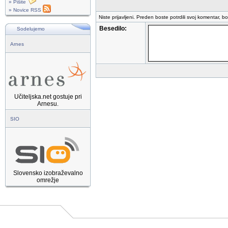
» Pišite
» Novice RSS
Niste prijavljeni. Preden boste potrdili svoj komentar, b
Besedilo:
Sodelujemo
Arnes
Učiteljska.net gostuje pri
Arnesu.
SIO
Slovensko izobraževalno
omrežje