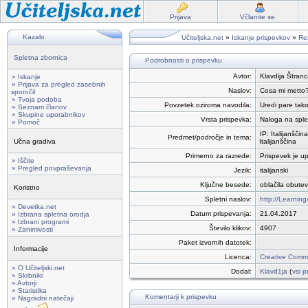
Prijava
Včlanite se
Kazalo
Učiteljska.net
»
Iskanje prispevkov
»
Rez
Spletna zbornica
Podrobnosti o prispevku
Avtor:
Klavdija Štranc
» Iskanje
» Prijava za pregled zasebnih
Naslov:
Cosa mi metto
sporočil
» Tvoja podoba
Povzetek oziroma navodila:
Uredi pare tako
» Seznam članov
» Skupine uporabnikov
Vrsta prispevka:
Naloga na sple
» Pomoč
IP: Italijanščina
Predmet/področje in tema:
Učna gradiva
Italijanščina
Primerno za razrede:
Prispevek je up
» Iščite
» Pregled povpraševanja
Jezik:
italijanski
Ključne besede:
oblačila obutev
Koristno
Spletni naslov:
http://Learnin
» Devetka.net
Datum prispevanja:
21.04.2017
» Izbrana spletna orodja
» Izbrani programi
Število klikov:
4907
» Zanimivosti
Paket izvornih datotek:
Informacije
Licenca:
Creative Commo
» O Učiteljski.net
Dodal:
Klavd1ja
(
vsi p
» Skrbniki
» Avtorji
» Statistika
Komentarji k prispevku
» Nagradni natečaji