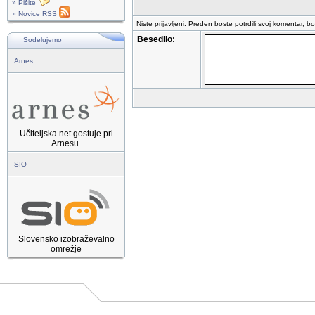
» Pišite
» Novice RSS
Niste prijavljeni. Preden boste potrdili svoj komentar, b
Besedilo:
Sodelujemo
Arnes
Učiteljska.net gostuje pri
Arnesu.
SIO
Slovensko izobraževalno
omrežje