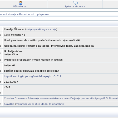
Včlanite se
Spletna zbornica
»
ultati iskanja
Podrobnosti o prispevku
:
Klavdija Štrancar (
vsi prispevki tega avtorja
)
:
Cosa mi metto? 3
:
Uredi pare tako, da z miško povlečeš besedo k pripadajoči sliki.
:
Naloga na spletu, Primerno za tablice, Interaktivna tabla, Zabavna naloga
IP: Italijanščina,
:
Italijanščina
:
Prispevek je uporaben v vseh razredih in letnikih.
:
italijanski
:
oblačila obutev pokrivala dodatki k obleki pari
:
http://LearningApps.org/watch?v=pxykhx6x517
:
21.04.2017
:
4749
:
:
Creative Commons Priznanje avtorstva-Nekomercialno-Deljenje pod enakimi pogoji2.5 Sloveni
:
Klavd1ja
(
vsi prispevki, ki jih je dodal ta uporabnik
)