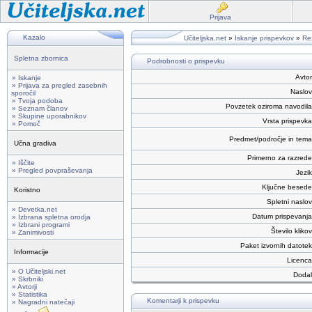
Prijava
Kazalo
Učiteljska.net
»
Iskanje prispevkov
»
Rez
Spletna zbornica
Podrobnosti o prispevku
Avtor
» Iskanje
» Prijava za pregled zasebnih
Naslov
sporočil
» Tvoja podoba
Povzetek oziroma navodila
» Seznam članov
» Skupine uporabnikov
Vrsta prispevka
» Pomoč
Predmet/področje in tema
Učna gradiva
Primerno za razrede
» Iščite
» Pregled povpraševanja
Jezik
Ključne besede
Koristno
Spletni naslov
» Devetka.net
Datum prispevanja
» Izbrana spletna orodja
» Izbrani programi
Število klikov
» Zanimivosti
Paket izvornih datotek
Informacije
Licenca
» O Učiteljski.net
Dodal
» Skrbniki
» Avtorji
» Statistika
Komentarji k prispevku
» Nagradni natečaji