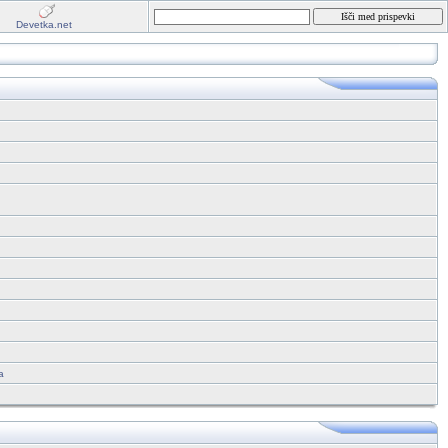
Devetka.net
a