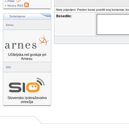
» Pišite
» Novice RSS
Niste prijavljeni. Preden boste potrdili svoj komentar, b
Besedilo:
Sodelujemo
Arnes
Učiteljska.net gostuje pri
Arnesu.
SIO
Slovensko izobraževalno
omrežje