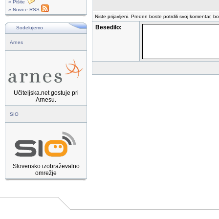
» Pišite
» Novice RSS
Niste prijavljeni. Preden boste potrdili svoj komentar, b
Besedilo:
Sodelujemo
Arnes
Učiteljska.net gostuje pri
Arnesu.
SIO
Slovensko izobraževalno
omrežje