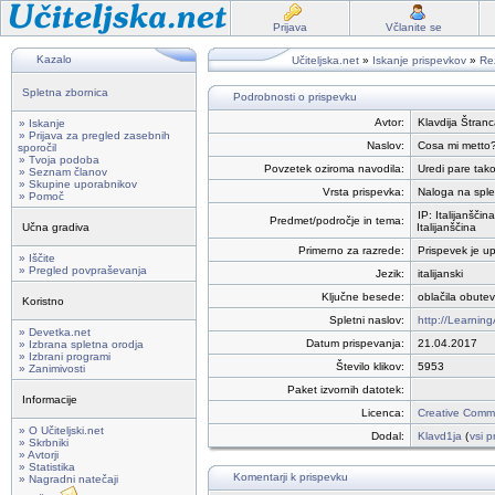
Prijava
Včlanite se
Kazalo
Učiteljska.net
»
Iskanje prispevkov
»
Rez
Spletna zbornica
Podrobnosti o prispevku
Avtor:
Klavdija Štranc
» Iskanje
» Prijava za pregled zasebnih
Naslov:
Cosa mi metto
sporočil
» Tvoja podoba
Povzetek oziroma navodila:
Uredi pare tako
» Seznam članov
» Skupine uporabnikov
Vrsta prispevka:
Naloga na sple
» Pomoč
IP: Italijanščina
Predmet/področje in tema:
Učna gradiva
Italijanščina
Primerno za razrede:
Prispevek je up
» Iščite
» Pregled povpraševanja
Jezik:
italijanski
Ključne besede:
oblačila obutev
Koristno
Spletni naslov:
http://Learni
» Devetka.net
Datum prispevanja:
21.04.2017
» Izbrana spletna orodja
» Izbrani programi
Število klikov:
5953
» Zanimivosti
Paket izvornih datotek:
Informacije
Licenca:
Creative Commo
» O Učiteljski.net
Dodal:
Klavd1ja
(
vsi p
» Skrbniki
» Avtorji
» Statistika
Komentarji k prispevku
» Nagradni natečaji