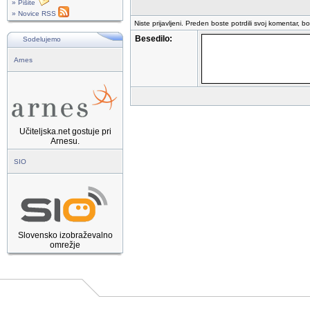
» Pišite
» Novice RSS
Niste prijavljeni. Preden boste potrdili svoj komentar, b
Besedilo:
Sodelujemo
Arnes
Učiteljska.net gostuje pri
Arnesu.
SIO
Slovensko izobraževalno
omrežje