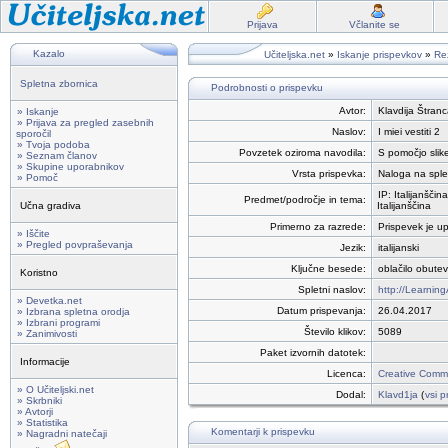
Prijava
Včlanite se
Kazalo
Učiteljska.net
»
Iskanje prispevkov
»
Rez
Spletna zbornica
Podrobnosti o prispevku
Avtor:
Klavdija Štranc
» Iskanje
» Prijava za pregled zasebnih
Naslov:
I miei vestiti 2
sporočil
» Tvoja podoba
Povzetek oziroma navodila:
S pomočjo slike
» Seznam članov
» Skupine uporabnikov
Vrsta prispevka:
Naloga na sple
» Pomoč
IP: Italijanščina
Predmet/področje in tema:
Učna gradiva
Italijanščina
Primerno za razrede:
Prispevek je up
» Iščite
» Pregled povpraševanja
Jezik:
italijanski
Ključne besede:
oblačilo obutev
Koristno
Spletni naslov:
http://Learni
» Devetka.net
Datum prispevanja:
26.04.2017
» Izbrana spletna orodja
» Izbrani programi
Število klikov:
5089
» Zanimivosti
Paket izvornih datotek:
Informacije
Licenca:
Creative Commo
» O Učiteljski.net
Dodal:
Klavd1ja
(
vsi p
» Skrbniki
» Avtorji
» Statistika
Komentarji k prispevku
» Nagradni natečaji