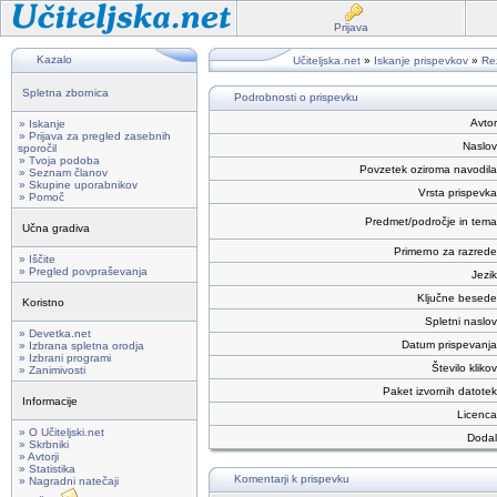
Prijava
Kazalo
Učiteljska.net
»
Iskanje prispevkov
»
Rez
Spletna zbornica
Podrobnosti o prispevku
Avtor
» Iskanje
» Prijava za pregled zasebnih
Naslov
sporočil
» Tvoja podoba
Povzetek oziroma navodila
» Seznam članov
» Skupine uporabnikov
Vrsta prispevka
» Pomoč
Predmet/področje in tema
Učna gradiva
Primerno za razrede
» Iščite
» Pregled povpraševanja
Jezik
Ključne besede
Koristno
Spletni naslov
» Devetka.net
Datum prispevanja
» Izbrana spletna orodja
» Izbrani programi
Število klikov
» Zanimivosti
Paket izvornih datotek
Informacije
Licenca
» O Učiteljski.net
Dodal
» Skrbniki
» Avtorji
» Statistika
Komentarji k prispevku
» Nagradni natečaji