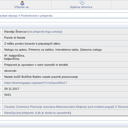
Včlanite se
Spletna zbornica
»
ultati iskanja
Podrobnosti o prispevku
:
Klavdija Štrancar (
vsi prispevki tega avtorja
)
:
Parole di Natale
:
Z miško povleci besedo k pripadajoči slikici.
:
Naloga na spletu, Primerno za tablice, Interaktivna tabla, Zabavna naloga
IP: Italijanščina,
:
Italijanščina
:
Prispevek je uporaben v vseh razredih in letnikih.
:
slovenski
:
Natale božič Božiček Babbo natale praznik praznovanje
:
https://learningapps.org/watch?v=p3yazv96a17
:
28.11.2017
:
5431
:
:
Creative Commons Priznanje avtorstva-Nekomercialno-Deljenje pod enakimi pogoji2.5 Sloveni
:
Klavd1ja
(
vsi prispevki, ki jih je dodal ta uporabnik
)