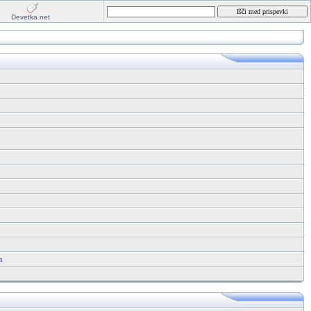
Devetka.net
a