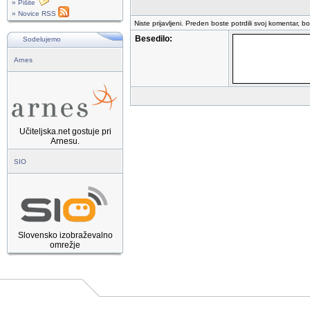
» Pišite
» Novice RSS
Niste prijavljeni. Preden boste potrdili svoj komentar, b
Besedilo:
Sodelujemo
Arnes
Učiteljska.net gostuje pri
Arnesu.
SIO
Slovensko izobraževalno
omrežje