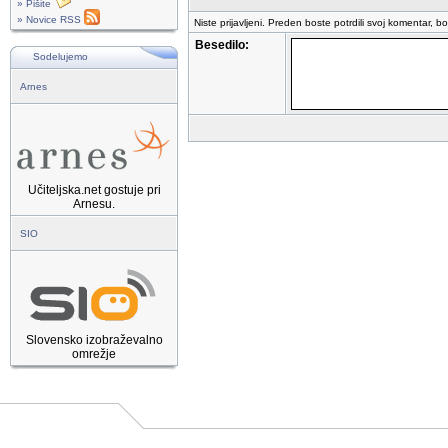
» Pišite
» Novice RSS
Niste prijavljeni. Preden boste potrdili svoj komentar, b
Besedilo:
Sodelujemo
Arnes
Učiteljska.net gostuje pri
Arnesu.
SIO
Slovensko izobraževalno
omrežje