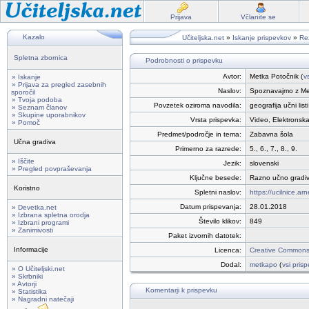
Prijava
Včlanite se
Kazalo
Učiteljska.net
»
Iskanje prispevkov
»
Rez
Spletna zbornica
Podrobnosti o prispevku
Avtor:
Metka Potočnik (
v
» Iskanje
» Prijava za pregled zasebnih
Naslov:
Spoznavajmo z Met
sporočil
» Tvoja podoba
Povzetek oziroma navodila:
geografija učni li
» Seznam članov
» Skupine uporabnikov
Vrsta prispevka:
Video, Elektronska
» Pomoč
Predmet/področje in tema:
Zabavna šola
Učna gradiva
Primerno za razrede:
5., 6., 7., 8., 9.
» Iščite
Jezik:
slovenski
» Pregled povpraševanja
Ključne besede:
Razno učno gradivo
Koristno
Spletni naslov:
https://ucilnice.a
Datum prispevanja:
28.01.2018
» Devetka.net
» Izbrana spletna orodja
Število klikov:
849
» Izbrani programi
» Zanimivosti
Paket izvornih datotek:
Informacije
Licenca:
Creative Commons 
Dodal:
metkapo
(
vsi prisp
» O Učiteljski.net
» Skrbniki
» Avtorji
Komentarji k prispevku
» Statistika
» Nagradni natečaji