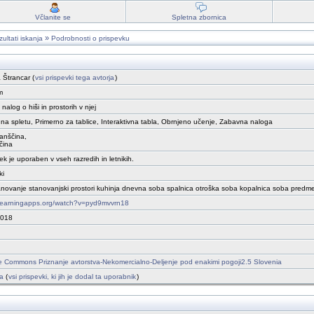
Včlanite se
Spletna zbornica
»
ultati iskanja
Podrobnosti o prispevku
a Štrancar (
vsi prispevki tega avtorja
)
m
nalog o hiši in prostorih v njej
na spletu, Primerno za tablice, Interaktivna tabla, Obrnjeno učenje, Zabavna naloga
ijanščina,
ščina
ek je uporaben v vseh razredih in letnikih.
ki
anovanje stanovanjski prostori kuhinja dnevna soba spalnica otroška soba kopalnica soba predm
/learningapps.org/watch?v=pyd9mvvrn18
2018
e Commons Priznanje avtorstva-Nekomercialno-Deljenje pod enakimi pogoji2.5 Slovenia
a
(
vsi prispevki, ki jih je dodal ta uporabnik
)