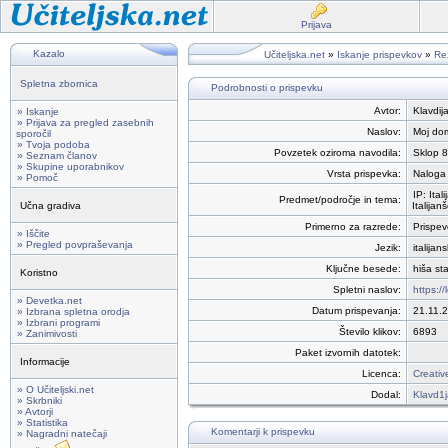
Prijava
Kazalo
Učiteljska.net
»
Iskanje prispevkov
»
Rez
Spletna zbornica
Podrobnosti o prispevku
Avtor:
Klavdij
» Iskanje
» Prijava za pregled zasebnih
Naslov:
Moj do
sporočil
» Tvoja podoba
Povzetek oziroma navodila:
Sklop 8 
» Seznam članov
» Skupine uporabnikov
Vrsta prispevka:
Naloga 
» Pomoč
IP: Ital
Predmet/področje in tema:
Učna gradiva
Italijan
Primerno za razrede:
Prispev
» Iščite
» Pregled povpraševanja
Jezik:
italijans
Ključne besede:
hiša st
Koristno
Spletni naslov:
https:/
» Devetka.net
Datum prispevanja:
21.11.
» Izbrana spletna orodja
» Izbrani programi
Število klikov:
6893
» Zanimivosti
Paket izvornih datotek:
Informacije
Licenca:
Creativ
» O Učiteljski.net
Dodal:
Klavd1j
» Skrbniki
» Avtorji
» Statistika
Komentarji k prispevku
» Nagradni natečaji