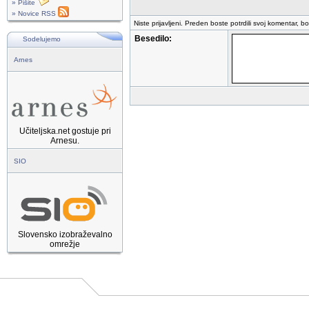
» Pišite
» Novice RSS
Niste prijavljeni. Preden boste potrdili svoj komentar, b
Besedilo:
Sodelujemo
Arnes
Učiteljska.net gostuje pri
Arnesu.
SIO
Slovensko izobraževalno
omrežje