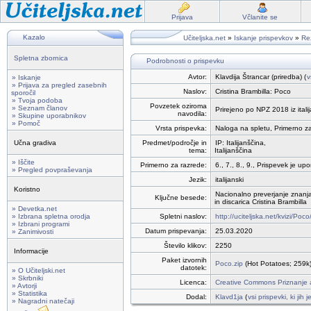
Prijava
Včlanite se
Kazalo
Učiteljska.net
»
Iskanje prispevkov
»
Rez
Spletna zbornica
Podrobnosti o prispevku
Avtor:
Klavdija Štrancar (priredba) (
v
» Iskanje
» Prijava za pregled zasebnih
Naslov:
Cristina Brambilla: Poco
sporočil
» Tvoja podoba
Povzetek oziroma
» Seznam članov
Prirejeno po NPZ 2018 iz itali
navodila:
» Skupine uporabnikov
» Pomoč
Vrsta prispevka:
Naloga na spletu, Primerno za 
Učna gradiva
Predmet/področje in
IP: Italijanščina,
tema:
Italijanščina
» Iščite
Primerno za razrede:
6., 7., 8., 9., Prispevek je up
» Pregled povpraševanja
Jezik:
italijanski
Koristno
Nacionalno preverjanje znanja
Ključne besede:
in discarica Cristina Brambilla
» Devetka.net
» Izbrana spletna orodja
Spletni naslov:
http://uciteljska.net/kvizi/Po
» Izbrani programi
Datum prispevanja:
25.03.2020
» Zanimivosti
Število klikov:
2250
Informacije
Paket izvornih
Poco.zip
(Hot Potatoes; 259k
datotek:
» O Učiteljski.net
» Skrbniki
Licenca:
Creative Commons Priznanje a
» Avtorji
» Statistika
Dodal:
Klavd1ja
(
vsi prispevki, ki jih
» Nagradni natečaji