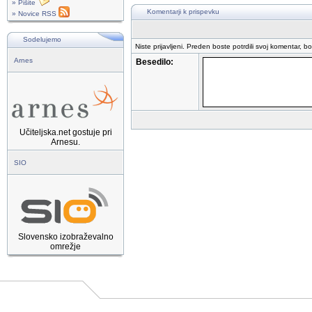
» Pišite
Komentarji k prispevku
» Novice RSS
Sodelujemo
Niste prijavljeni. Preden boste potrdili svoj komentar, b
Arnes
Besedilo:
Učiteljska.net gostuje pri
Arnesu.
SIO
Slovensko izobraževalno
omrežje