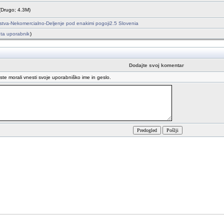
(Drugo; 4.3M)
stva-Nekomercialno-Deljenje pod enakimi pogoji2.5 Slovenia
l ta uporabnik
)
Dodajte svoj komentar
oste morali vnesti svoje uporabniško ime in geslo.