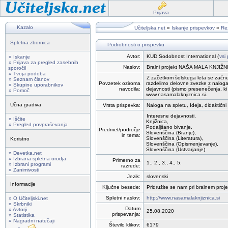
Prijava
Kazalo
Učiteljska.net
»
Iskanje prispevkov
»
Rez
Spletna zbornica
Podrobnosti o prispevku
Avtor:
KUD Sodobnost International (
vsi
» Iskanje
» Prijava za pregled zasebnih
Naslov:
Bralni projekt NAŠA MALA KNJIŽ
sporočil
» Tvoja podoba
Z začetkom šolskega leta se začne 
» Seznam članov
Povzetek oziroma
razdelimo delovne zvezke z nalogam
» Skupine uporabnikov
navodila:
dejavnosti (pismo presenečenja, ki 
» Pomoč
www.nasamalaknjiznica.si.
Učna gradiva
Vrsta prispevka:
Naloga na spletu, Ideja, didaktičn
Interesne dejavnosti,
» Iščite
Knjižnica,
» Pregled povpraševanja
Podaljšano bivanje,
Predmet/področje
Slovenščina (Branje),
in tema:
Slovenščina (Literatura),
Koristno
Slovenščina (Opismenjevanje),
Slovenščina (Ustvarjanje)
» Devetka.net
» Izbrana spletna orodja
Primerno za
1., 2., 3., 4., 5.
» Izbrani programi
razrede:
» Zanimivosti
Jezik:
slovenski
Informacije
Ključne besede:
Pridružite se nam pri bralnem proj
Spletni naslov:
http://www.nasamalaknjiznica.si
» O Učiteljski.net
» Skrbniki
Datum
» Avtorji
25.08.2020
prispevanja:
» Statistika
» Nagradni natečaji
Število klikov:
6179