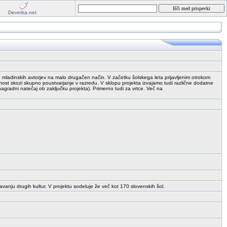
Devetka.net
h mladinskih avtorjev na malo drugačen način. V začetku šolskega leta prijavljenim otrokom
nost skozi skupno poustvarjanje v razredu. V sklopu projekta izvajamo tudi različne dodatne
nagradni natečaj ob zaključku projekta). Primerno tudi za vrtce. Več na
vanju drugih kultur. V projektu sodeluje že več kot 170 slovenskih šol.