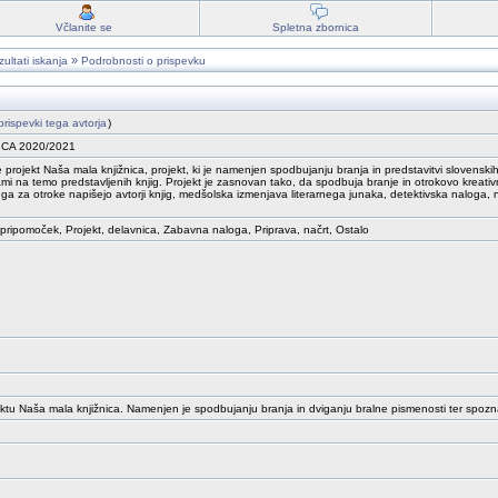
Včlanite se
Spletna zbornica
»
ultati iskanja
Podrobnosti o prispevku
 prispevki tega avtorja
)
NICA 2020/2021
projekt Naša mala knjižnica, projekt, ki je namenjen spodbujanju branja in predstavitvi slovenski
i na temo predstavljenih knjig. Projekt je zasnovan tako, da spodbuja branje in otrokovo kreativ
ga za otroke napišejo avtorji knjig, medšolska izmenjava literarnega junaka, detektivska naloga, 
i pripomoček, Projekt, delavnica, Zabavna naloga, Priprava, načrt, Ostalo
ektu Naša mala knjižnica. Namenjen je spodbujanju branja in dviganju bralne pismenosti ter spozna