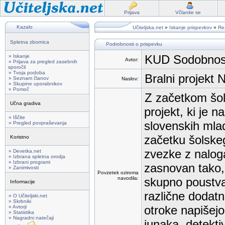
Prijava
Včlanite se
Kazalo
Učiteljska.net
»
Iskanje prispevkov
»
Rez
Spletna zbornica
Podrobnosti o prispevku
KUD Sodobnost 
» Iskanje
Avtor:
» Prijava za pregled zasebnih
sporočil
» Tvoja podoba
Bralni projek
» Seznam članov
Naslov:
» Skupine uporabnikov
» Pomoč
Z začetkom šol
Učna gradiva
projekt, ki je 
» Iščite
slovenskih mla
» Pregled povpraševanja
začetku šolskeg
Koristno
zvezke z naloga
» Devetka.net
» Izbrana spletna orodja
» Izbrani programi
zasnovan tako, 
» Zanimivosti
Povzetek oziroma
navodila:
skupno poustvar
Informacije
različne dodatn
» O Učiteljski.net
» Skrbniki
otroke napišejo
» Avtorji
» Statistika
» Nagradni natečaji
junaka, detekti