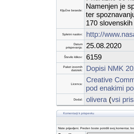
Namenjen je sp
Ključne besede:
ter spoznavanju
170 slovenskih 
http://www.nas
Spletni naslov:
25.08.2020
Datum
prispevanja:
6159
Število klikov:
Dopisi NMK 20
Paket izvornih
datotek:
Creative Commo
Licenca:
pod enakimi po
olivera
(
vsi pri
Dodal:
Komentarji k prispevku
Niste prijavljeni. Preden boste potrdili svoj komentar, b