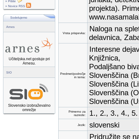
» Pišite
projekta). Prim
» Novice RSS
www.nasamalakn
Sodelujemo
Naloga na splet
Arnes
Vrsta prispevka:
delavnica, Zaba
Interesne dejav
Knjižnica,
Učiteljska.net gostuje pri
Arnesu.
Podaljšano biv
SIO
Slovenščina (Br
Predmet/področje
in tema:
Slovenščina (Li
Slovenščina (O
Slovenščina (Us
Slovensko izobraževalno
omrežje
1., 2., 3., 4., 5.
Primerno za
razrede:
slovenski
Jezik:
Pridružite se n