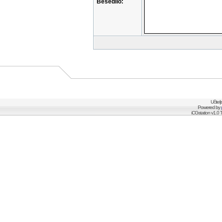
Besedilo:
Učitel
Powered by
iCGstation v1.0