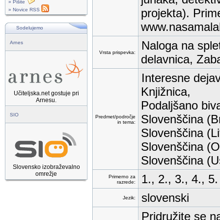
» Pišite
projekta). Prim
» Novice RSS
www.nasamalakn
Sodelujemo
Naloga na splet
Arnes
Vrsta prispevka:
delavnica, Zaba
Interesne dejav
Knjižnica,
Učiteljska.net gostuje pri
Arnesu.
Podaljšano biv
SIO
Slovenščina (Br
Predmet/področje
in tema:
Slovenščina (Li
Slovenščina (O
Slovenščina (Us
Slovensko izobraževalno
omrežje
1., 2., 3., 4., 5.
Primerno za
razrede:
slovenski
Jezik:
Pridružite se n