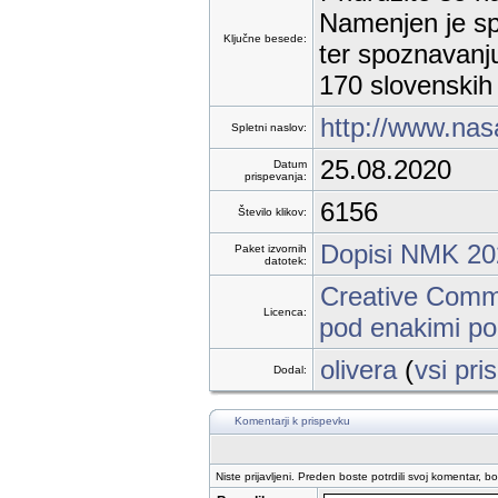
Namenjen je sp
Ključne besede:
ter spoznavanju
170 slovenskih 
http://www.nas
Spletni naslov:
25.08.2020
Datum
prispevanja:
6156
Število klikov:
Dopisi NMK 20
Paket izvornih
datotek:
Creative Commo
Licenca:
pod enakimi po
olivera
(
vsi pri
Dodal:
Komentarji k prispevku
Niste prijavljeni. Preden boste potrdili svoj komentar, b