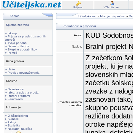
Prijava
Včlanite se
Kazalo
Učiteljska.net
»
Iskanje prispevkov
»
Rez
Spletna zbornica
Podrobnosti o prispevku
KUD Sodobnost 
» Iskanje
Avtor:
» Prijava za pregled zasebnih
sporočil
» Tvoja podoba
Bralni projek
» Seznam članov
Naslov:
» Skupine uporabnikov
» Pomoč
Z začetkom šol
Učna gradiva
projekt, ki je 
» Iščite
slovenskih mla
» Pregled povpraševanja
začetku šolskeg
Koristno
zvezke z naloga
» Devetka.net
» Izbrana spletna orodja
» Izbrani programi
zasnovan tako, 
» Zanimivosti
Povzetek oziroma
navodila:
skupno poustvar
Informacije
različne dodatn
» O Učiteljski.net
» Skrbniki
otroke napišejo
» Avtorji
» Statistika
» Nagradni natečaji
junaka, detekti