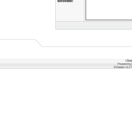
Besedilo:
Učitel
Powered by
iCGstation v1.0