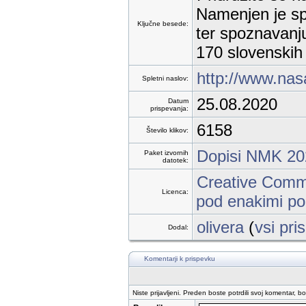
Namenjen je sp
Ključne besede:
ter spoznavanju
170 slovenskih 
http://www.nas
Spletni naslov:
25.08.2020
Datum
prispevanja:
6158
Število klikov:
Dopisi NMK 20
Paket izvornih
datotek:
Creative Commo
Licenca:
pod enakimi po
olivera
(
vsi pri
Dodal:
Komentarji k prispevku
Niste prijavljeni. Preden boste potrdili svoj komentar, b