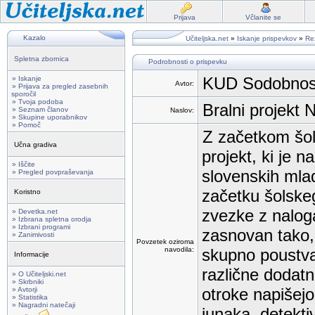
Prijava
Včlanite se
Kazalo
Učiteljska.net
»
Iskanje prispevkov
»
Rez
Spletna zbornica
Podrobnosti o prispevku
KUD Sodobnost 
» Iskanje
Avtor:
» Prijava za pregled zasebnih
sporočil
» Tvoja podoba
Bralni projek
» Seznam članov
Naslov:
» Skupine uporabnikov
» Pomoč
Z začetkom šol
Učna gradiva
projekt, ki je 
» Iščite
slovenskih mla
» Pregled povpraševanja
začetku šolskeg
Koristno
zvezke z naloga
» Devetka.net
» Izbrana spletna orodja
» Izbrani programi
zasnovan tako, 
» Zanimivosti
Povzetek oziroma
navodila:
skupno poustvar
Informacije
različne dodatn
» O Učiteljski.net
» Skrbniki
otroke napišejo
» Avtorji
» Statistika
» Nagradni natečaji
junaka, detekti