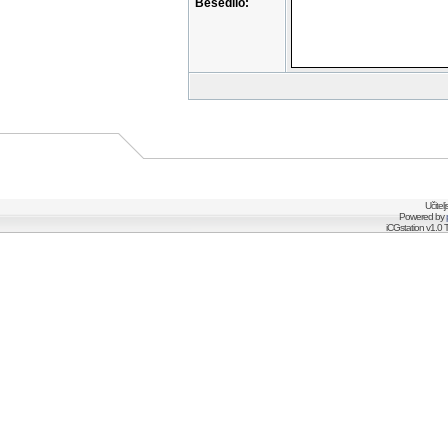
Besedilo:
Učitel
Powered by
iCGstation v1.0