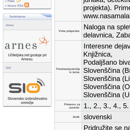
» Pišite
projekta). Prim
» Novice RSS
www.nasamalakn
Sodelujemo
Naloga na splet
Arnes
Vrsta prispevka:
delavnica, Zaba
Interesne dejav
Knjižnica,
Učiteljska.net gostuje pri
Arnesu.
Podaljšano biv
SIO
Slovenščina (Br
Predmet/področje
in tema:
Slovenščina (Li
Slovenščina (O
Slovenščina (Us
Slovensko izobraževalno
omrežje
1., 2., 3., 4., 5.
Primerno za
razrede:
slovenski
Jezik:
Pridružite se n