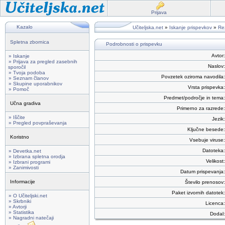
Prijava
Kazalo
Učiteljska.net
»
Iskanje prispevkov
»
Rez
Spletna zbornica
Podrobnosti o prispevku
Avtor:
» Iskanje
» Prijava za pregled zasebnih
Naslov:
sporočil
» Tvoja podoba
Povzetek oziroma navodila:
» Seznam članov
» Skupine uporabnikov
Vrsta prispevka:
» Pomoč
Predmet/področje in tema:
Učna gradiva
Primerno za razrede:
» Iščite
Jezik:
» Pregled povpraševanja
Ključne besede:
Koristno
Vsebuje viruse:
Datoteka:
» Devetka.net
» Izbrana spletna orodja
Velikost:
» Izbrani programi
» Zanimivosti
Datum prispevanja:
Informacije
Število prenosov:
Paket izvornih datotek:
» O Učiteljski.net
» Skrbniki
Licenca:
» Avtorji
» Statistika
Dodal:
» Nagradni natečaji