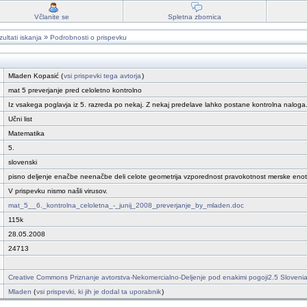
Včlanite se
Spletna zbornica
»
ultati iskanja
Podrobnosti o prispevku
Mladen Kopasić (
vsi prispevki tega avtorja
)
mat 5 preverjanje pred celoletno kontrolno
Iz vsakega poglavja iz 5. razreda po nekaj. Z nekaj predelave lahko postane kontrolna naloga
Učni list
Matematika
5.
slovenski
pisno deljenje enačbe neenačbe deli celote geometrija vzporednost pravokotnost merske eno
V prispevku nismo našli virusov.
mat_5__6._kontrolna_celoletna_-_junij_2008_preverjanje_by_mladen.doc
115k
28.05.2008
24713
Creative Commons Priznanje avtorstva-Nekomercialno-Deljenje pod enakimi pogoji2.5 Sloveni
Mladen
(
vsi prispevki, ki jih je dodal ta uporabnik
)