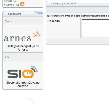
» Pišite
Komentarji k prispevku
» Novice RSS
Sodelujemo
Niste prijavljeni. Preden boste potrdili svoj komentar, b
Besedilo:
Arnes
Učiteljska.net gostuje pri
Arnesu.
SIO
Slovensko izobraževalno
omrežje