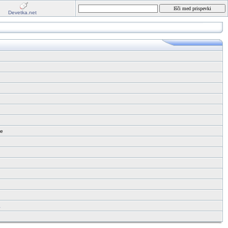
Devetka.net
.
te
a