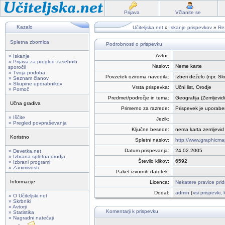
Prijava
Včlanite se
Kazalo
Učiteljska.net
»
Iskanje prispevkov
»
Rez
Spletna zbornica
Podrobnosti o prispevku
Avtor:
» Iskanje
» Prijava za pregled zasebnih
Naslov:
Neme karte
sporočil
» Tvoja podoba
Povzetek oziroma navodila:
Izberi deželo (npr. S
» Seznam članov
» Skupine uporabnikov
Vrsta prispevka:
Učni list, Orodje
» Pomoč
Predmet/področje in tema:
Geografija (Zemljevidi
Učna gradiva
Primerno za razrede:
Prispevek je uporabe
» Iščite
Jezik:
» Pregled povpraševanja
Ključne besede:
nema karta zemljevid
Koristno
Spletni naslov:
http://www.graphicm
Datum prispevanja:
24.02.2005
» Devetka.net
» Izbrana spletna orodja
Število klikov:
6592
» Izbrani programi
» Zanimivosti
Paket izvornih datotek:
Informacije
Licenca:
Nekatere pravice pri
Dodal:
admin
(
vsi prispevki, 
» O Učiteljski.net
» Skrbniki
» Avtorji
Komentarji k prispevku
» Statistika
» Nagradni natečaji