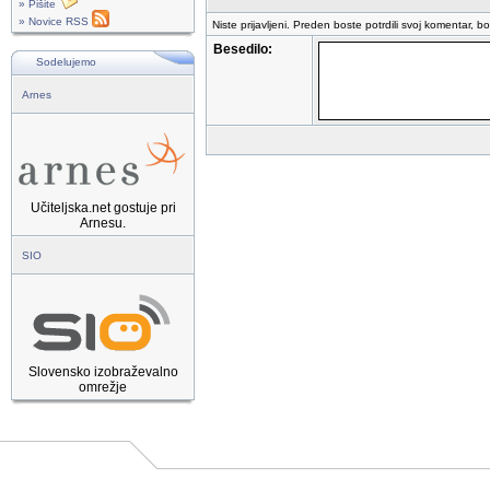
» Pišite
» Novice RSS
Niste prijavljeni. Preden boste potrdili svoj komentar, b
Besedilo:
Sodelujemo
Arnes
Učiteljska.net gostuje pri
Arnesu.
SIO
Slovensko izobraževalno
omrežje