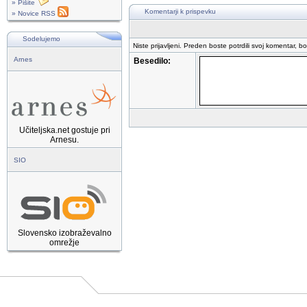
» Pišite
Komentarji k prispevku
» Novice RSS
Sodelujemo
Niste prijavljeni. Preden boste potrdili svoj komentar, b
Arnes
Besedilo:
Učiteljska.net gostuje pri
Arnesu.
SIO
Slovensko izobraževalno
omrežje