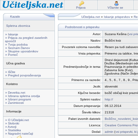
Prijava
Včlanite se
Kazalo
Učiteljska.net
»
Iskanje prispevkov
»
Rez
Spletna zbornica
Podrobnosti o prispevku
Avtor:
Suzana Kešina (
vsi pr
» Iskanje
» Prijava za pregled zasebnih
Naslov:
Božični kviz
sporočil
» Tvoja podoba
Povzetek oziroma navodila:
Resen pa tudi zabaven 
» Seznam članov
» Skupine uporabnikov
Vrsta prispevka:
Primerno za tablice, In
» Pomoč
Dnevi dejavnosti (Kultur
Učna gradiva
Družba (Medsebojni odn
Predmet/področje in tema:
Praznovanja in prireditv
Zabavna šola (Kviz),
» Iščite
Zgodovina (Način življe
» Pregled povpraševanja
Primerno za razrede:
4., 5., 6., 7., 8., 9., 
Koristno
Jezik:
slovenski
» Devetka.net
Ključne besede:
božič običaji kviz praz
» Izbrana spletna orodja
» Izbrani programi
Spletni naslov:
http://
» Zanimivosti
Datum prispevanja:
06.12.2014
Informacije
Število klikov:
21318
Paket izvornih datotek:
Božično_novoletni_kviz
» O Učiteljski.net
» Skrbniki
Licenca:
Creative Commons Prizn
» Avtorji
» Statistika
Dodal:
admin
(
vsi prispevki, ki
» Nagradni natečaji