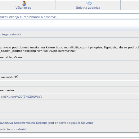
Včlanite se
Spletna zbornica
»
ultati iskanja
Podrobnosti o prispevku
ki tega avtorja
)
znavajo podrobnosti maske, na katere bodo morali biti pozorni pri opisu. Ugotovijo, da se pod polji
ucit_search_podrobnosti.php?id=748">Opis kurenta</a>
vna tabla, Video
 razredih OŠ.
are maska
Osnetki/Kurent%20(2)%20(Web)/
vtorstva-Nekomercialno-Deljenje pod enakimi pogoji2.5 Slovenia
e dodal ta uporabnik
)