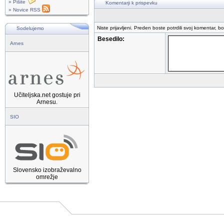
» Pišite
Komentarji k prispevku
» Novice RSS
Niste prijavljeni. Preden boste potrdili svoj komentar, b
Sodelujemo
Besedilo:
Arnes
Učiteljska.net gostuje pri
Arnesu.
SIO
Slovensko izobraževalno
omrežje