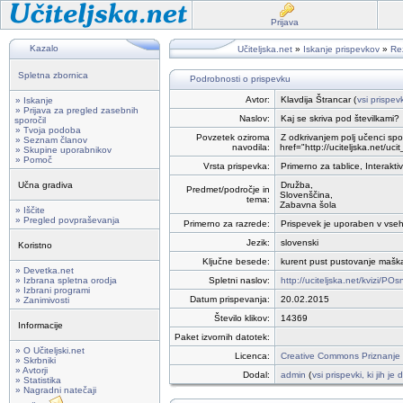
Prijava
Kazalo
Učiteljska.net
»
Iskanje prispevkov
»
Rez
Spletna zbornica
Podrobnosti o prispevku
Avtor:
Klavdija Štrancar (
vsi prispev
» Iskanje
» Prijava za pregled zasebnih
Naslov:
Kaj se skriva pod številkami?
sporočil
» Tvoja podoba
Povzetek oziroma
Z odkrivanjem polj učenci spo
» Seznam članov
navodila:
href="http://uciteljska.net/
» Skupine uporabnikov
» Pomoč
Vrsta prispevka:
Primerno za tablice, Interakti
Učna gradiva
Družba,
Predmet/področje in
Slovenščina,
tema:
Zabavna šola
» Iščite
» Pregled povpraševanja
Primerno za razrede:
Prispevek je uporaben v vseh
Jezik:
slovenski
Koristno
Ključne besede:
kurent pust pustovanje mašk
» Devetka.net
» Izbrana spletna orodja
Spletni naslov:
http://uciteljska.net/kvizi/P
» Izbrani programi
Datum prispevanja:
20.02.2015
» Zanimivosti
Število klikov:
14369
Informacije
Paket izvornih datotek:
» O Učiteljski.net
Licenca:
Creative Commons Priznanje a
» Skrbniki
» Avtorji
Dodal:
admin
(
vsi prispevki, ki jih j
» Statistika
» Nagradni natečaji