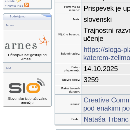
» Pišite
» Novice RSS
Prispevek je up
Primerno za
razrede:
Sodelujemo
slovenski
Jezik:
Arnes
Trajnostni razv
Ključne besede:
učenje
https://sloga-pl
Spletni naslov:
Učiteljska.net gostuje pri
katerem-zelimo-
Arnesu.
14.10.2025
Datum
SIO
prispevanja:
3259
Število klikov:
Paket izvornih
datotek:
Creative Commo
Slovensko izobraževalno
omrežje
Licenca:
pod enakimi po
Nataša Trbanc
Dodal: