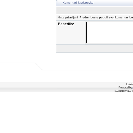
Komentarji k prispevku
Niste prijavljeni. Preden boste potrdili svoj komentar, b
Besedilo:
Učitel
Powered by
iCGstation v1.0