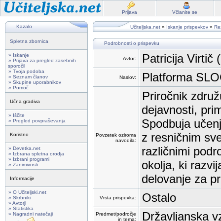
Prijava
Včlanite se
Kazalo
Učiteljska.net
»
Iskanje prispevkov
»
Rez
Spletna zbornica
Podrobnosti o prispevku
Patricija Virtič (
» Iskanje
Avtor:
» Prijava za pregled zasebnih
sporočil
» Tvoja podoba
Platforma SL
» Seznam članov
Naslov:
» Skupine uporabnikov
» Pomoč
Priročnik združ
Učna gradiva
dejavnosti, pri
» Iščite
Spodbuja učenje,
» Pregled povpraševanja
z resničnim sv
Koristno
Povzetek oziroma
navodila:
različnimi podr
» Devetka.net
» Izbrana spletna orodja
» Izbrani programi
okolja, ki razvi
» Zanimivosti
delovanje za pra
Informacije
» O Učiteljski.net
Ostalo
» Skrbniki
Vrsta prispevka:
» Avtorji
» Statistika
Državljanska vz
» Nagradni natečaji
Predmet/področje
in tema: