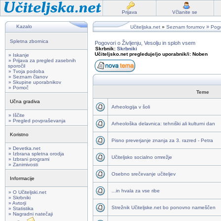
Prijava
Včlanite se
Kazalo
»
Učiteljska.net
»
Seznam forumov
Pogo
Spletna zbornica
Pogovori o Življenju, Vesolju in sploh vsem
Skrbnik:
Skrbniki
Učiteljsko.net pregleduje/jo uporabnik/i: Noben
» Iskanje
» Prijava za pregled zasebnih
sporočil
» Tvoja podoba
» Seznam članov
» Skupine uporabnikov
» Pomoč
Teme
Učna gradiva
Arheologija v šoli
» Iščite
» Pregled povpraševanja
Arheološka delavnica: tehniški ali kulturni dan
Koristno
Pisno preverjanje znanja za 3. razred - Petra
» Devetka.net
» Izbrana spletna orodja
Učiteljsko socialno omrežje
» Izbrani programi
» Zanimivosti
Osebno srečevanje učiteljev
Informacije
...in hvala za vse ribe
» O Učiteljski.net
» Skrbniki
» Avtorji
Strežnik Učiteljske.net bo ponovno nameščen
» Statistika
» Nagradni natečaji