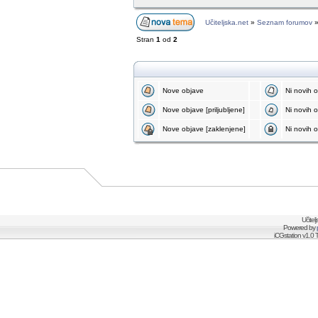
Učiteljska.net
»
Seznam forumov
Stran
1
od
2
Nove objave
Ni novih 
Nove objave [priljubljene]
Ni novih ob
Nove objave [zaklenjene]
Ni novih o
Učitel
Powered by
iCGstation v1.0