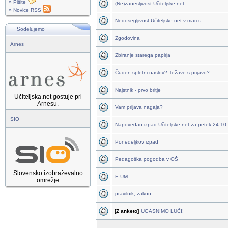
» Pišite
(Ne)zanesljivost Učiteljske.net
» Novice RSS
Nedosegljivost Učiteljske.net v marcu
Sodelujemo
Zgodovina
Arnes
Zbiranje starega papirja
Čuden spletni naslov? Težave s prijavo?
Najstnik - prvo britje
Učiteljska.net gostuje pri
Arnesu.
Vam prijava nagaja?
SIO
Napovedan izpad Učiteljske.net za petek 24.10.
Ponedeljkov izpad
Pedagoška pogodba v OŠ
Slovensko izobraževalno
E-UM
omrežje
pravilnik, zakon
[Z anketo]
UGASNIMO LUČI!