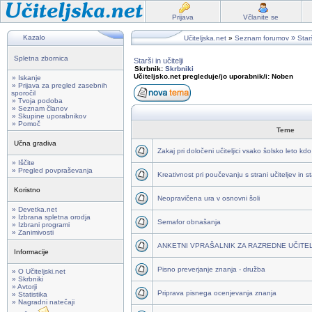
Prijava
Včlanite se
Kazalo
»
Učiteljska.net
»
Seznam forumov
Starš
Spletna zbornica
Starši in učitelji
Skrbnik:
Skrbniki
Učiteljsko.net pregleduje/jo uporabnik/i: Noben
» Iskanje
» Prijava za pregled zasebnih
sporočil
» Tvoja podoba
» Seznam članov
» Skupine uporabnikov
» Pomoč
Teme
Učna gradiva
Zakaj pri določeni učiteljici vsako šolsko leto kd
» Iščite
» Pregled povpraševanja
Kreativnost pri poučevanju s strani učiteljev in s
Koristno
Neopravičena ura v osnovni šoli
» Devetka.net
» Izbrana spletna orodja
Semafor obnašanja
» Izbrani programi
» Zanimivosti
ANKETNI VPRAŠALNIK ZA RAZREDNE UČITE
Informacije
Pisno preverjanje znanja - družba
» O Učiteljski.net
» Skrbniki
» Avtorji
Priprava pisnega ocenjevanja znanja
» Statistika
» Nagradni natečaji