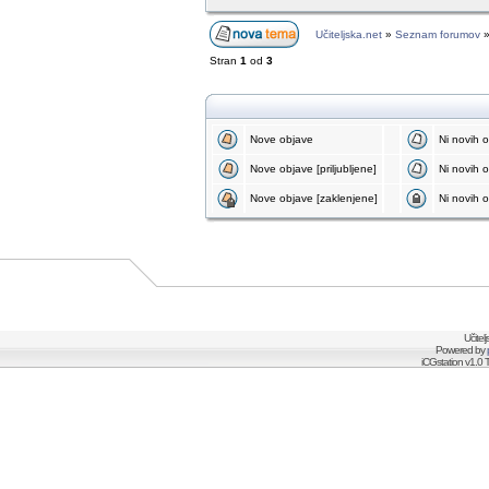
Učiteljska.net
»
Seznam forumov
Stran
1
od
3
Nove objave
Ni novih 
Nove objave [priljubljene]
Ni novih ob
Nove objave [zaklenjene]
Ni novih o
Učitel
Powered by
iCGstation v1.0