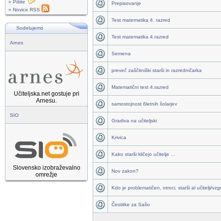
» Pišite
Prepisovanje
» Novice RSS
Test matematika 4. razred
Sodelujemo
Test matematika 4.razred
Arnes
Semena
preveč zaščitniški starši in razredničarka
Matematični test 4.razred
Učiteljska.net gostuje pri
Arnesu.
samostojnost 6letnih šolarjev
SIO
Gradiva na učiteljski
Krivica
Kako starši kličejo učitelje ...
Slovensko izobraževalno
Nov zakon?
omrežje
Kdo je problematičen, otroci, starši al učitelji/vzgoj
Čestitke za Sašo