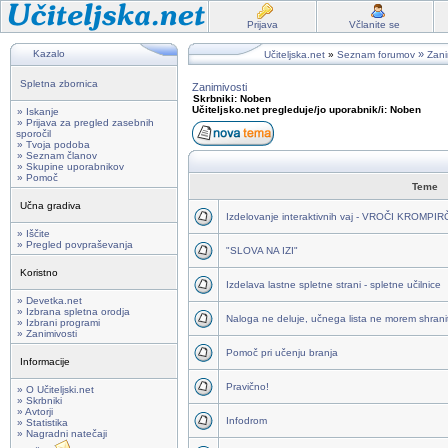
Prijava
Včlanite se
Kazalo
»
Učiteljska.net
»
Seznam forumov
Zani
Spletna zbornica
Zanimivosti
Skrbniki: Noben
Učiteljsko.net pregleduje/jo uporabnik/i: Noben
» Iskanje
» Prijava za pregled zasebnih
sporočil
» Tvoja podoba
» Seznam članov
» Skupine uporabnikov
» Pomoč
Teme
Učna gradiva
Izdelovanje interaktivnih vaj - VROČI KROMPI
» Iščite
» Pregled povpraševanja
"SLOVA NA IZI"
Koristno
Izdelava lastne spletne strani - spletne učilnice
» Devetka.net
» Izbrana spletna orodja
Naloga ne deluje, učnega lista ne morem shraniti
» Izbrani programi
» Zanimivosti
Pomoč pri učenju branja
Informacije
Pravično!
» O Učiteljski.net
» Skrbniki
» Avtorji
Infodrom
» Statistika
» Nagradni natečaji