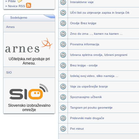
» Pišite
Interaktivne vaje
» Novice RSS
Učni listi za utrjevanje zapisa in branja črk
Sodelujemo
Orodje Brez knjige
Arnes
Zrno do zrna ..., kamen na kamen ...
Povratna informacija
Izbrana spletna orodja, Izbrani programi
Učiteljska.net gostuje pri
Arnesu.
Brez knjige - orodje
SIO
Izdelaj svoj video, sliko namizja ...
Vaje za uspešnejše branje
Spoznavajmo učbenik
Slovensko izobraževalno
Tangram pri pouku geometrije
omrežje
Pridevniki malo drugače
Pet minut