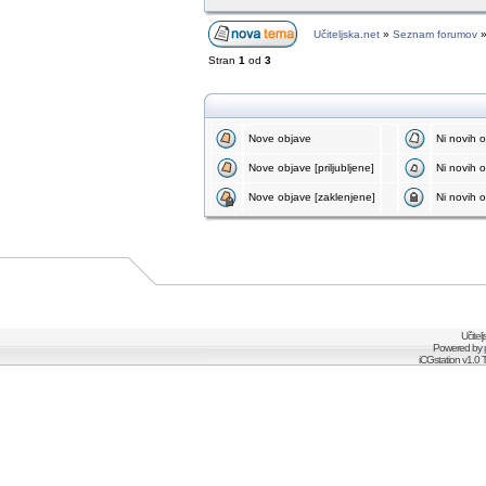
Učiteljska.net
»
Seznam forumov
Stran
1
od
3
Nove objave
Ni novih 
Nove objave [priljubljene]
Ni novih ob
Nove objave [zaklenjene]
Ni novih o
Učitel
Powered by
iCGstation v1.0