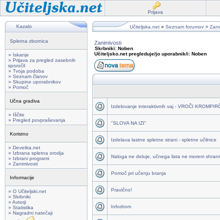
Prijava
Kazalo
»
Učiteljska.net
»
Seznam forumov
Zani
Spletna zbornica
Zanimivosti
Skrbniki: Noben
Učiteljsko.net pregleduje/jo uporabnik/i: Noben
» Iskanje
» Prijava za pregled zasebnih
sporočil
» Tvoja podoba
» Seznam članov
» Skupine uporabnikov
» Pomoč
Učna gradiva
Izdelovanje interaktivnih vaj - VROČI KROMPI
» Iščite
» Pregled povpraševanja
"SLOVA NA IZI"
Koristno
Izdelava lastne spletne strani - spletne učilnice
» Devetka.net
» Izbrana spletna orodja
Naloga ne deluje, učnega lista ne morem shraniti
» Izbrani programi
» Zanimivosti
Pomoč pri učenju branja
Informacije
Pravično!
» O Učiteljski.net
» Skrbniki
» Avtorji
Infodrom
» Statistika
» Nagradni natečaji