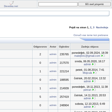
Devetka.net
Pojdi na stran
1
,
2
,
3
Naslednja
Označi vse teme kot prebrane
Odgovorov
Avtor
Ogledov
Zadnja objava
ponedeljek, 02.09.2024, 18:39
2
admin
235765
matej5ric@gmail.com
sreda, 06.05.2020, 16:17
0
admin
217570
admin
petek, 01.08.2014, 7:41
1
admin
221214
Mojcula
četrtek, 20.02.2014, 13:32
0
admin
188595
admin
ponedeljek, 18.11.2013, 11:38
1
admin
214939
petran
četrtek, 14.11.2013, 20:53
5
admin
257419
admin
sobota, 12.10.2013, 6:49
0
admin
248904
admin