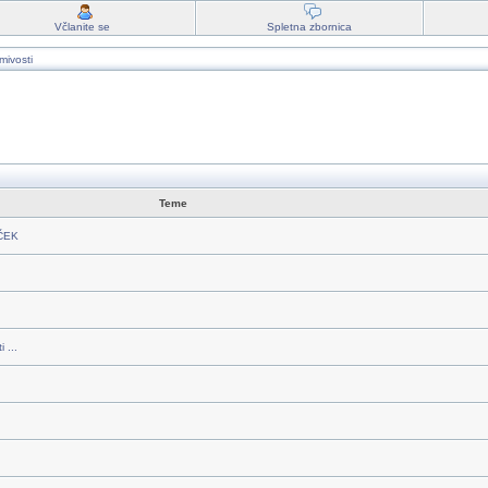
Včlanite se
Spletna zbornica
mivosti
Teme
RČEK
 ...