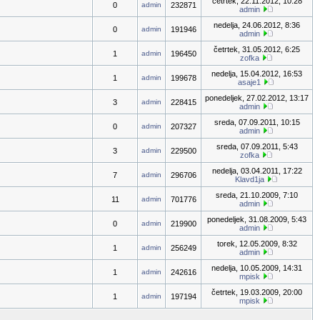
četrtek, 22.11.2012, 10:28
0
admin
232871
admin
nedelja, 24.06.2012, 8:36
0
admin
191946
admin
četrtek, 31.05.2012, 6:25
1
admin
196450
zofka
nedelja, 15.04.2012, 16:53
1
admin
199678
asaje1
ponedeljek, 27.02.2012, 13:17
3
admin
228415
admin
sreda, 07.09.2011, 10:15
0
admin
207327
admin
sreda, 07.09.2011, 5:43
3
admin
229500
zofka
nedelja, 03.04.2011, 17:22
7
admin
296706
Klavd1ja
sreda, 21.10.2009, 7:10
11
admin
701776
admin
ponedeljek, 31.08.2009, 5:43
0
admin
219900
admin
torek, 12.05.2009, 8:32
1
admin
256249
admin
nedelja, 10.05.2009, 14:31
1
admin
242616
mpisk
četrtek, 19.03.2009, 20:00
1
admin
197194
mpisk