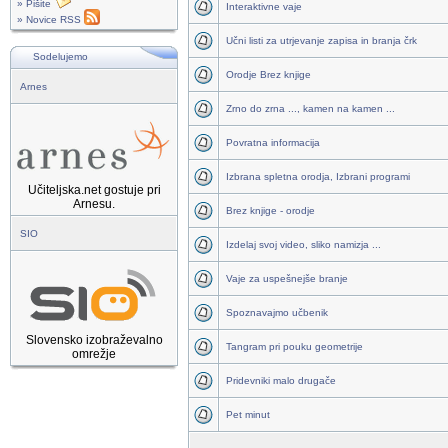
» Pišite
Interaktivne vaje
» Novice RSS
Učni listi za utrjevanje zapisa in branja črk
Sodelujemo
Orodje Brez knjige
Arnes
Zrno do zrna ..., kamen na kamen ...
Povratna informacija
Izbrana spletna orodja, Izbrani programi
Učiteljska.net gostuje pri
Arnesu.
Brez knjige - orodje
SIO
Izdelaj svoj video, sliko namizja ...
Vaje za uspešnejše branje
Spoznavajmo učbenik
Slovensko izobraževalno
Tangram pri pouku geometrije
omrežje
Pridevniki malo drugače
Pet minut