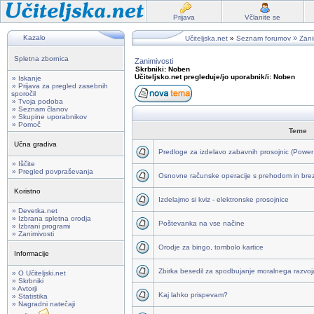
Prijava
Včlanite se
Kazalo
»
Učiteljska.net
»
Seznam forumov
Zani
Spletna zbornica
Zanimivosti
Skrbniki: Noben
Učiteljsko.net pregleduje/jo uporabnik/i: Noben
» Iskanje
» Prijava za pregled zasebnih
sporočil
» Tvoja podoba
» Seznam članov
» Skupine uporabnikov
» Pomoč
Teme
Učna gradiva
Predloge za izdelavo zabavnih prosojnic (Power
» Iščite
» Pregled povpraševanja
Osnovne računske operacije s prehodom in bre
Koristno
Izdelajmo si kviz - elektronske prosojnice
» Devetka.net
» Izbrana spletna orodja
Poštevanka na vse načine
» Izbrani programi
» Zanimivosti
Orodje za bingo, tombolo kartice
Informacije
Zbirka besedil za spodbujanje moralnega razvoj
» O Učiteljski.net
» Skrbniki
» Avtorji
Kaj lahko prispevam?
» Statistika
» Nagradni natečaji