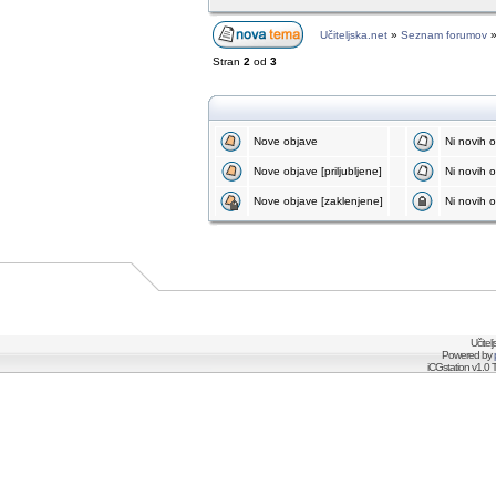
Učiteljska.net
»
Seznam forumov
Stran
2
od
3
Nove objave
Ni novih 
Nove objave [priljubljene]
Ni novih ob
Nove objave [zaklenjene]
Ni novih o
Učitel
Powered by
iCGstation v1.0