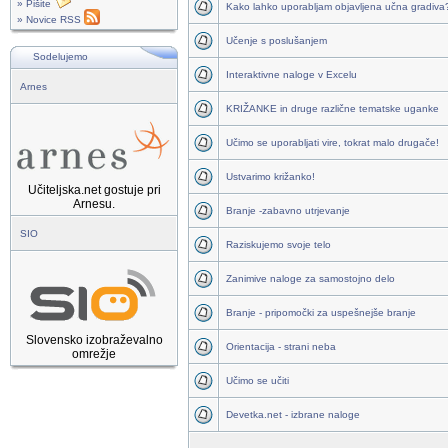
» Pišite
Kako lahko uporabljam objavljena učna gradiva
» Novice RSS
Učenje s poslušanjem
Sodelujemo
Interaktivne naloge v Excelu
Arnes
KRIŽANKE in druge različne tematske uganke
Učimo se uporabljati vire, tokrat malo drugače!
Ustvarimo križanko!
Učiteljska.net gostuje pri
Arnesu.
Branje -zabavno utrjevanje
SIO
Raziskujemo svoje telo
Zanimive naloge za samostojno delo
Branje - pripomočki za uspešnejše branje
Slovensko izobraževalno
Orientacija - strani neba
omrežje
Učimo se učiti
Devetka.net - izbrane naloge