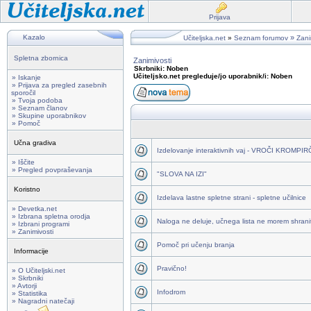
Prijava
Kazalo
»
Učiteljska.net
»
Seznam forumov
Zani
Spletna zbornica
Zanimivosti
Skrbniki: Noben
Učiteljsko.net pregleduje/jo uporabnik/i: Noben
» Iskanje
» Prijava za pregled zasebnih
sporočil
» Tvoja podoba
» Seznam članov
» Skupine uporabnikov
» Pomoč
Učna gradiva
Izdelovanje interaktivnih vaj - VROČI KROMPI
» Iščite
» Pregled povpraševanja
"SLOVA NA IZI"
Koristno
Izdelava lastne spletne strani - spletne učilnice
» Devetka.net
» Izbrana spletna orodja
Naloga ne deluje, učnega lista ne morem shraniti
» Izbrani programi
» Zanimivosti
Pomoč pri učenju branja
Informacije
Pravično!
» O Učiteljski.net
» Skrbniki
» Avtorji
Infodrom
» Statistika
» Nagradni natečaji