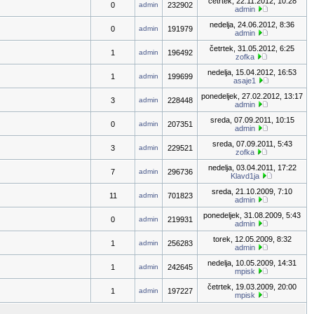
četrtek, 22.11.2012, 10:28
0
admin
232902
admin
nedelja, 24.06.2012, 8:36
0
admin
191979
admin
četrtek, 31.05.2012, 6:25
1
admin
196492
zofka
nedelja, 15.04.2012, 16:53
1
admin
199699
asaje1
ponedeljek, 27.02.2012, 13:17
3
admin
228448
admin
sreda, 07.09.2011, 10:15
0
admin
207351
admin
sreda, 07.09.2011, 5:43
3
admin
229521
zofka
nedelja, 03.04.2011, 17:22
7
admin
296736
Klavd1ja
sreda, 21.10.2009, 7:10
11
admin
701823
admin
ponedeljek, 31.08.2009, 5:43
0
admin
219931
admin
torek, 12.05.2009, 8:32
1
admin
256283
admin
nedelja, 10.05.2009, 14:31
1
admin
242645
mpisk
četrtek, 19.03.2009, 20:00
1
admin
197227
mpisk