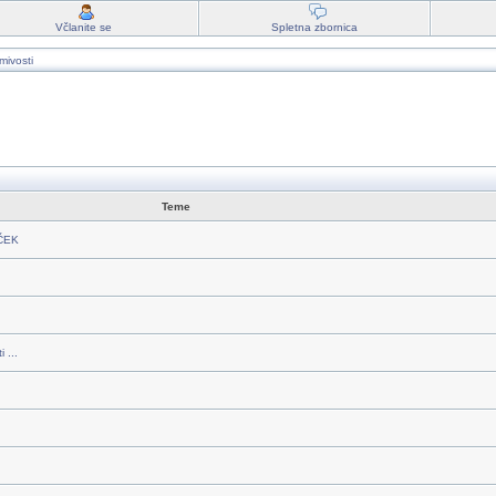
Včlanite se
Spletna zbornica
mivosti
Teme
RČEK
 ...