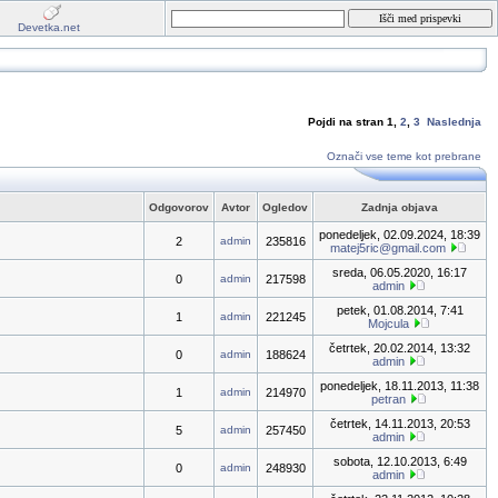
Devetka.net
Pojdi na stran
1
,
2
,
3
Naslednja
Označi vse teme kot prebrane
Odgovorov
Avtor
Ogledov
Zadnja objava
ponedeljek, 02.09.2024, 18:39
2
admin
235816
matej5ric@gmail.com
sreda, 06.05.2020, 16:17
0
admin
217598
admin
petek, 01.08.2014, 7:41
1
admin
221245
Mojcula
četrtek, 20.02.2014, 13:32
0
admin
188624
admin
ponedeljek, 18.11.2013, 11:38
1
admin
214970
petran
četrtek, 14.11.2013, 20:53
5
admin
257450
admin
sobota, 12.10.2013, 6:49
0
admin
248930
admin