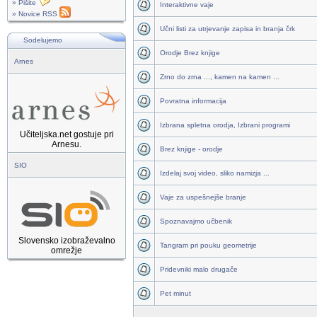
» Pišite
Interaktivne vaje
» Novice RSS
Učni listi za utrjevanje zapisa in branja črk
Sodelujemo
Orodje Brez knjige
Arnes
Zrno do zrna ..., kamen na kamen ...
Povratna informacija
Izbrana spletna orodja, Izbrani programi
Učiteljska.net gostuje pri
Arnesu.
Brez knjige - orodje
SIO
Izdelaj svoj video, sliko namizja ...
Vaje za uspešnejše branje
Spoznavajmo učbenik
Slovensko izobraževalno
Tangram pri pouku geometrije
omrežje
Pridevniki malo drugače
Pet minut