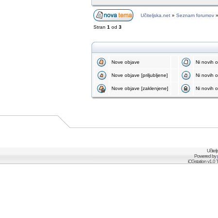
Učiteljska.net
»
Seznam forumov
Stran
1
od
3
Nove objave
Ni novih 
Nove objave [priljubljene]
Ni novih ob
Nove objave [zaklenjene]
Ni novih o
Učitel
Powered by
iCGstation v1.0