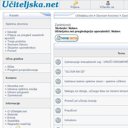
Prijava
Včlanite se
Kazalo
»
Učiteljska.net
»
Seznam forumov
Zani
Spletna zbornica
Zanimivosti
Skrbniki: Noben
Učiteljsko.net pregleduje/jo uporabnik/i: Noben
» Iskanje
» Prijava za pregled zasebnih
sporočil
» Tvoja podoba
» Seznam članov
» Skupine uporabnikov
» Pomoč
Teme
Učna gradiva
Izdelovanje interaktivnih vaj - VROČI KROMPI
» Iščite
» Pregled povpraševanja
"SLOVA NA IZI"
Koristno
Izdelava lastne spletne strani - spletne učilnice
» Devetka.net
» Izbrana spletna orodja
Naloga ne deluje, učnega lista ne morem shraniti
» Izbrani programi
» Zanimivosti
Pomoč pri učenju branja
Informacije
Pravično!
» O Učiteljski.net
» Skrbniki
» Avtorji
Infodrom
» Statistika
» Nagradni natečaji