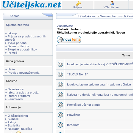
Prijava
Včlanite se
Kazalo
»
Učiteljska.net
»
Seznam forumov
Zani
Spletna zbornica
Zanimivosti
Skrbniki: Noben
Učiteljsko.net pregleduje/jo uporabnik/i: Noben
» Iskanje
» Prijava za pregled zasebnih
sporočil
» Tvoja podoba
» Seznam članov
» Skupine uporabnikov
» Pomoč
Teme
Učna gradiva
Izdelovanje interaktivnih vaj - VROČI KROMPI
» Iščite
» Pregled povpraševanja
"SLOVA NA IZI"
Koristno
Izdelava lastne spletne strani - spletne učilnice
» Devetka.net
» Izbrana spletna orodja
Naloga ne deluje, učnega lista ne morem shraniti
» Izbrani programi
» Zanimivosti
Pomoč pri učenju branja
Informacije
Pravično!
» O Učiteljski.net
» Skrbniki
» Avtorji
Infodrom
» Statistika
» Nagradni natečaji