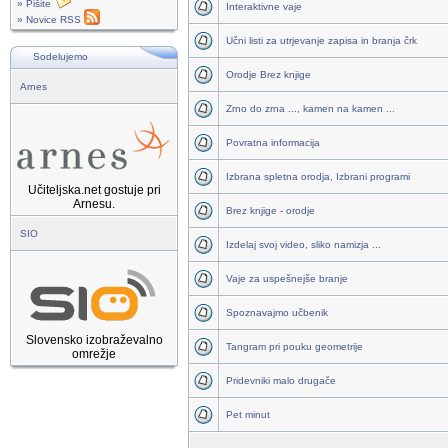
» Pišite
Interaktivne vaje
» Novice RSS
Učni listi za utrjevanje zapisa in branja črk
Sodelujemo
Orodje Brez knjige
Arnes
Zrno do zrna ..., kamen na kamen ...
Povratna informacija
Izbrana spletna orodja, Izbrani programi
Učiteljska.net gostuje pri
Arnesu.
Brez knjige - orodje
SIO
Izdelaj svoj video, sliko namizja ...
Vaje za uspešnejše branje
Spoznavajmo učbenik
Slovensko izobraževalno
Tangram pri pouku geometrije
omrežje
Pridevniki malo drugače
Pet minut