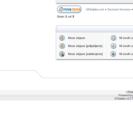
Učiteljska.net
»
Seznam forumov
Stran
1
od
3
Nove objave
Ni novih 
Nove objave [priljubljene]
Ni novih ob
Nove objave [zaklenjene]
Ni novih o
Učitel
Powered by
iCGstation v1.0