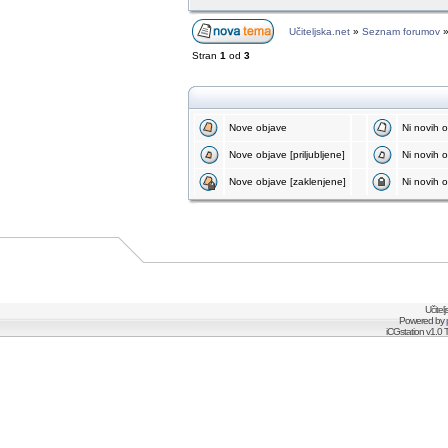
Učiteljska.net
»
Seznam forumov
Stran
1
od
3
Nove objave
Ni novih 
Nove objave [priljubljene]
Ni novih ob
Nove objave [zaklenjene]
Ni novih o
Učitel
Powered by
iCGstation v1.0