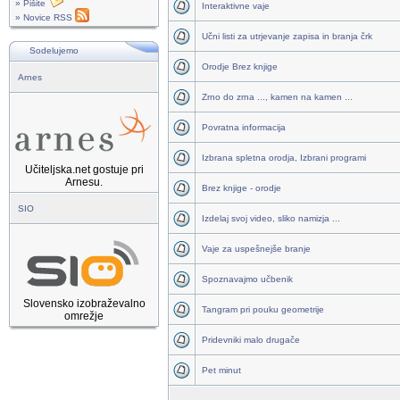
» Pišite
Interaktivne vaje
» Novice RSS
Učni listi za utrjevanje zapisa in branja črk
Sodelujemo
Orodje Brez knjige
Arnes
Zrno do zrna ..., kamen na kamen ...
Povratna informacija
Izbrana spletna orodja, Izbrani programi
Učiteljska.net gostuje pri
Arnesu.
Brez knjige - orodje
SIO
Izdelaj svoj video, sliko namizja ...
Vaje za uspešnejše branje
Spoznavajmo učbenik
Slovensko izobraževalno
Tangram pri pouku geometrije
omrežje
Pridevniki malo drugače
Pet minut