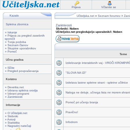
Prijava
Včlanite se
Kazalo
»
Učiteljska.net
»
Seznam forumov
Zani
Spletna zbornica
Zanimivosti
Skrbniki: Noben
Učiteljsko.net pregleduje/jo uporabnik/i: Noben
» Iskanje
» Prijava za pregled zasebnih
sporočil
» Tvoja podoba
» Seznam članov
» Skupine uporabnikov
» Pomoč
Teme
Učna gradiva
Izdelovanje interaktivnih vaj - VROČI KROMPI
» Iščite
» Pregled povpraševanja
"SLOVA NA IZI"
Koristno
Izdelava lastne spletne strani - spletne učilnice
» Devetka.net
» Izbrana spletna orodja
Naloga ne deluje, učnega lista ne morem shraniti
» Izbrani programi
» Zanimivosti
Pomoč pri učenju branja
Informacije
Pravično!
» O Učiteljski.net
» Skrbniki
» Avtorji
Infodrom
» Statistika
» Nagradni natečaji