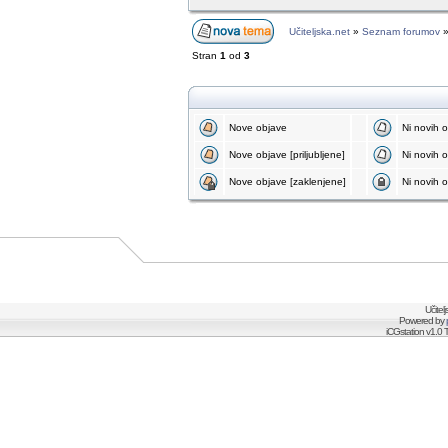
Učiteljska.net
»
Seznam forumov
Stran
1
od
3
Nove objave
Ni novih 
Nove objave [priljubljene]
Ni novih ob
Nove objave [zaklenjene]
Ni novih o
Učitel
Powered by
iCGstation v1.0