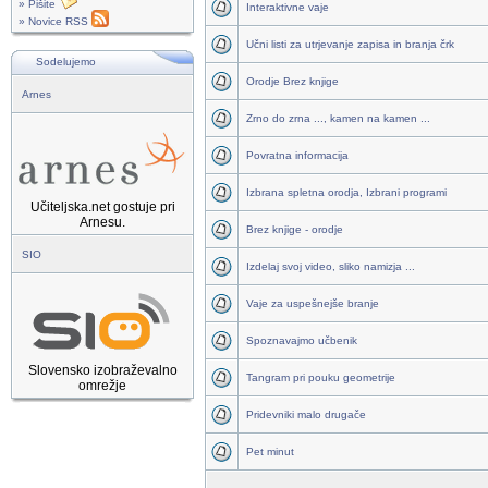
» Pišite
Interaktivne vaje
» Novice RSS
Učni listi za utrjevanje zapisa in branja črk
Sodelujemo
Orodje Brez knjige
Arnes
Zrno do zrna ..., kamen na kamen ...
Povratna informacija
Izbrana spletna orodja, Izbrani programi
Učiteljska.net gostuje pri
Arnesu.
Brez knjige - orodje
SIO
Izdelaj svoj video, sliko namizja ...
Vaje za uspešnejše branje
Spoznavajmo učbenik
Slovensko izobraževalno
Tangram pri pouku geometrije
omrežje
Pridevniki malo drugače
Pet minut