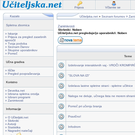
Prijava
Včlanite se
Kazalo
»
Učiteljska.net
»
Seznam forumov
Zani
Spletna zbornica
Zanimivosti
Skrbniki: Noben
Učiteljsko.net pregleduje/jo uporabnik/i: Noben
» Iskanje
» Prijava za pregled zasebnih
sporočil
» Tvoja podoba
» Seznam članov
» Skupine uporabnikov
» Pomoč
Teme
Učna gradiva
Izdelovanje interaktivnih vaj - VROČI KROMPI
» Iščite
» Pregled povpraševanja
"SLOVA NA IZI"
Koristno
Izdelava lastne spletne strani - spletne učilnice
» Devetka.net
» Izbrana spletna orodja
Naloga ne deluje, učnega lista ne morem shraniti
» Izbrani programi
» Zanimivosti
Pomoč pri učenju branja
Informacije
Pravično!
» O Učiteljski.net
» Skrbniki
» Avtorji
Infodrom
» Statistika
» Nagradni natečaji