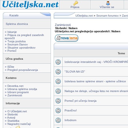
Prijava
Včlanite se
Kazalo
»
Učiteljska.net
»
Seznam forumov
Zani
Spletna zbornica
Zanimivosti
Skrbniki: Noben
Učiteljsko.net pregleduje/jo uporabnik/i: Noben
» Iskanje
» Prijava za pregled zasebnih
sporočil
» Tvoja podoba
» Seznam članov
» Skupine uporabnikov
» Pomoč
Teme
Učna gradiva
Izdelovanje interaktivnih vaj - VROČI KROMPI
» Iščite
» Pregled povpraševanja
"SLOVA NA IZI"
Koristno
Izdelava lastne spletne strani - spletne učilnice
» Devetka.net
» Izbrana spletna orodja
Naloga ne deluje, učnega lista ne morem shraniti
» Izbrani programi
» Zanimivosti
Pomoč pri učenju branja
Informacije
Pravično!
» O Učiteljski.net
» Skrbniki
» Avtorji
Infodrom
» Statistika
» Nagradni natečaji