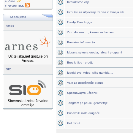
» Pišite
Interaktivne vaje
» Novice RSS
Učni listi za utrjevanje zapisa in branja črk
Sodelujemo
Orodje Brez knjige
Arnes
Zrno do zrna ..., kamen na kamen ...
Povratna informacija
Izbrana spletna orodja, Izbrani programi
Učiteljska.net gostuje pri
Arnesu.
Brez knjige - orodje
SIO
Izdelaj svoj video, sliko namizja ...
Vaje za uspešnejše branje
Spoznavajmo učbenik
Slovensko izobraževalno
Tangram pri pouku geometrije
omrežje
Pridevniki malo drugače
Pet minut