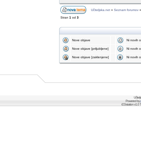
Učiteljska.net
»
Seznam forumov
Stran
1
od
3
Nove objave
Ni novih 
Nove objave [priljubljene]
Ni novih ob
Nove objave [zaklenjene]
Ni novih o
Učitel
Powered by
iCGstation v1.0