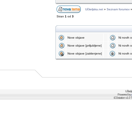
Učiteljska.net
»
Seznam forumov
Stran
1
od
3
Nove objave
Ni novih 
Nove objave [priljubljene]
Ni novih ob
Nove objave [zaklenjene]
Ni novih o
Učitel
Powered by
iCGstation v1.0