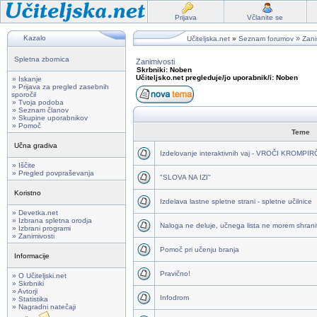
Prijava
Včlanite se
Kazalo
»
Učiteljska.net
»
Seznam forumov
Zani
Spletna zbornica
Zanimivosti
Skrbniki: Noben
Učiteljsko.net pregleduje/jo uporabnik/i: Noben
» Iskanje
» Prijava za pregled zasebnih
sporočil
» Tvoja podoba
» Seznam članov
» Skupine uporabnikov
» Pomoč
Teme
Učna gradiva
Izdelovanje interaktivnih vaj - VROČI KROMPI
» Iščite
» Pregled povpraševanja
"SLOVA NA IZI"
Koristno
Izdelava lastne spletne strani - spletne učilnice
» Devetka.net
» Izbrana spletna orodja
Naloga ne deluje, učnega lista ne morem shraniti
» Izbrani programi
» Zanimivosti
Pomoč pri učenju branja
Informacije
Pravično!
» O Učiteljski.net
» Skrbniki
» Avtorji
Infodrom
» Statistika
» Nagradni natečaji