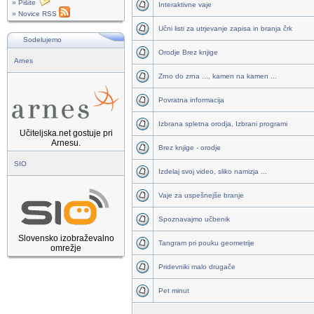
» Pišite
Interaktivne vaje
» Novice RSS
Učni listi za utrjevanje zapisa in branja črk
Sodelujemo
Orodje Brez knjige
Arnes
Zrno do zrna ..., kamen na kamen ...
Povratna informacija
Izbrana spletna orodja, Izbrani programi
Učiteljska.net gostuje pri
Arnesu.
Brez knjige - orodje
SIO
Izdelaj svoj video, sliko namizja ...
Vaje za uspešnejše branje
Spoznavajmo učbenik
Slovensko izobraževalno
Tangram pri pouku geometrije
omrežje
Pridevniki malo drugače
Pet minut