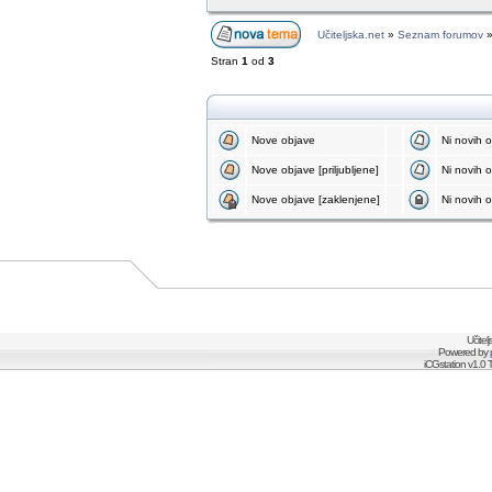
Učiteljska.net
»
Seznam forumov
Stran
1
od
3
Nove objave
Ni novih 
Nove objave [priljubljene]
Ni novih ob
Nove objave [zaklenjene]
Ni novih o
Učitel
Powered by
iCGstation v1.0