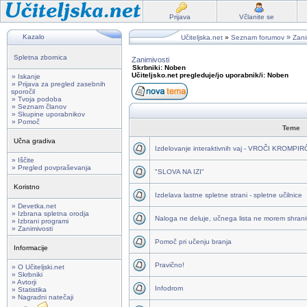
Prijava
Včlanite se
Kazalo
»
Učiteljska.net
»
Seznam forumov
Zani
Spletna zbornica
Zanimivosti
Skrbniki: Noben
Učiteljsko.net pregleduje/jo uporabnik/i: Noben
» Iskanje
» Prijava za pregled zasebnih
sporočil
» Tvoja podoba
» Seznam članov
» Skupine uporabnikov
» Pomoč
Teme
Učna gradiva
Izdelovanje interaktivnih vaj - VROČI KROMPI
» Iščite
» Pregled povpraševanja
"SLOVA NA IZI"
Koristno
Izdelava lastne spletne strani - spletne učilnice
» Devetka.net
» Izbrana spletna orodja
Naloga ne deluje, učnega lista ne morem shraniti
» Izbrani programi
» Zanimivosti
Pomoč pri učenju branja
Informacije
Pravično!
» O Učiteljski.net
» Skrbniki
» Avtorji
Infodrom
» Statistika
» Nagradni natečaji