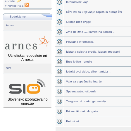
» Pišite
Interaktivne vaje
» Novice RSS
Učni listi za utrjevanje zapisa in branja črk
Sodelujemo
Orodje Brez knjige
Arnes
Zrno do zrna ..., kamen na kamen ...
Povratna informacija
Izbrana spletna orodja, Izbrani programi
Učiteljska.net gostuje pri
Arnesu.
Brez knjige - orodje
SIO
Izdelaj svoj video, sliko namizja ...
Vaje za uspešnejše branje
Spoznavajmo učbenik
Slovensko izobraževalno
Tangram pri pouku geometrije
omrežje
Pridevniki malo drugače
Pet minut