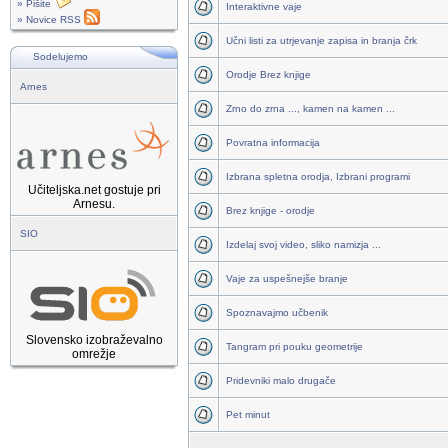
» Pišite
Interaktivne vaje
» Novice RSS
Učni listi za utrjevanje zapisa in branja črk
Sodelujemo
Orodje Brez knjige
Arnes
Zrno do zrna ..., kamen na kamen ...
Povratna informacija
Izbrana spletna orodja, Izbrani programi
Učiteljska.net gostuje pri
Arnesu.
Brez knjige - orodje
SIO
Izdelaj svoj video, sliko namizja ...
Vaje za uspešnejše branje
Spoznavajmo učbenik
Slovensko izobraževalno
Tangram pri pouku geometrije
omrežje
Pridevniki malo drugače
Pet minut