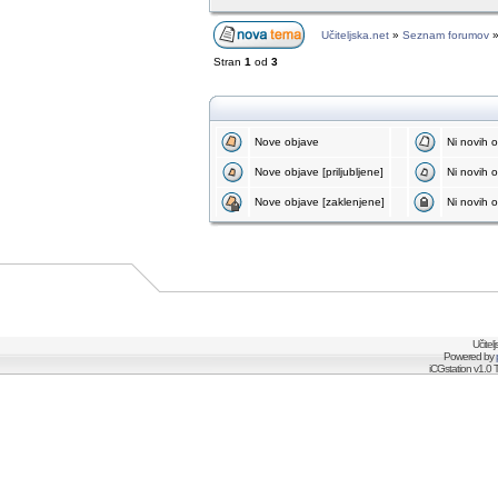
Učiteljska.net
»
Seznam forumov
Stran
1
od
3
Nove objave
Ni novih 
Nove objave [priljubljene]
Ni novih ob
Nove objave [zaklenjene]
Ni novih o
Učitel
Powered by
iCGstation v1.0