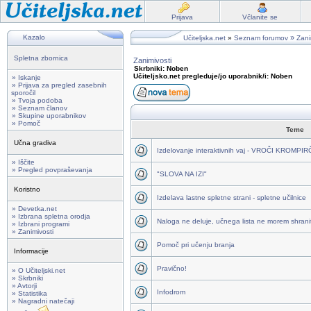
Prijava
Včlanite se
Kazalo
»
Učiteljska.net
»
Seznam forumov
Zani
Spletna zbornica
Zanimivosti
Skrbniki: Noben
Učiteljsko.net pregleduje/jo uporabnik/i: Noben
» Iskanje
» Prijava za pregled zasebnih
sporočil
» Tvoja podoba
» Seznam članov
» Skupine uporabnikov
» Pomoč
Teme
Učna gradiva
Izdelovanje interaktivnih vaj - VROČI KROMPI
» Iščite
» Pregled povpraševanja
"SLOVA NA IZI"
Koristno
Izdelava lastne spletne strani - spletne učilnice
» Devetka.net
» Izbrana spletna orodja
Naloga ne deluje, učnega lista ne morem shraniti
» Izbrani programi
» Zanimivosti
Pomoč pri učenju branja
Informacije
Pravično!
» O Učiteljski.net
» Skrbniki
» Avtorji
Infodrom
» Statistika
» Nagradni natečaji