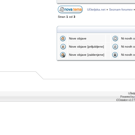
Učiteljska.net
»
Seznam forumov
Stran
1
od
3
Nove objave
Ni novih 
Nove objave [priljubljene]
Ni novih ob
Nove objave [zaklenjene]
Ni novih o
Učitel
Powered by
iCGstation v1.0