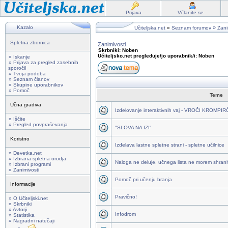
Prijava
Včlanite se
Kazalo
»
Učiteljska.net
»
Seznam forumov
Zani
Spletna zbornica
Zanimivosti
Skrbniki: Noben
Učiteljsko.net pregleduje/jo uporabnik/i: Noben
» Iskanje
» Prijava za pregled zasebnih
sporočil
» Tvoja podoba
» Seznam članov
» Skupine uporabnikov
» Pomoč
Teme
Učna gradiva
Izdelovanje interaktivnih vaj - VROČI KROMPI
» Iščite
» Pregled povpraševanja
"SLOVA NA IZI"
Koristno
Izdelava lastne spletne strani - spletne učilnice
» Devetka.net
» Izbrana spletna orodja
Naloga ne deluje, učnega lista ne morem shraniti
» Izbrani programi
» Zanimivosti
Pomoč pri učenju branja
Informacije
Pravično!
» O Učiteljski.net
» Skrbniki
» Avtorji
Infodrom
» Statistika
» Nagradni natečaji