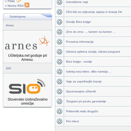
» Pišite
Interaktivne vaje
» Novice RSS
Učni listi za utrjevanje zapisa in branja črk
Sodelujemo
Orodje Brez knjige
Arnes
Zrno do zrna ..., kamen na kamen ...
Povratna informacija
Izbrana spletna orodja, Izbrani programi
Učiteljska.net gostuje pri
Arnesu.
Brez knjige - orodje
SIO
Izdelaj svoj video, sliko namizja ...
Vaje za uspešnejše branje
Spoznavajmo učbenik
Slovensko izobraževalno
Tangram pri pouku geometrije
omrežje
Pridevniki malo drugače
Pet minut