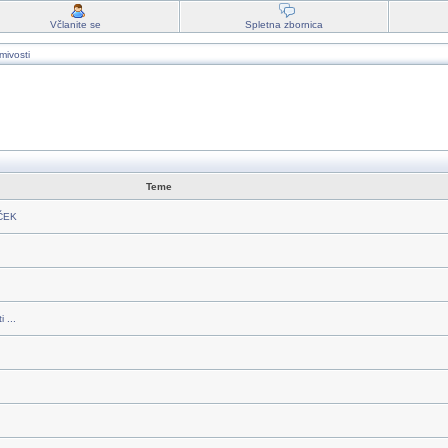
Včlanite se
Spletna zbornica
mivosti
Teme
RČEK
 ...