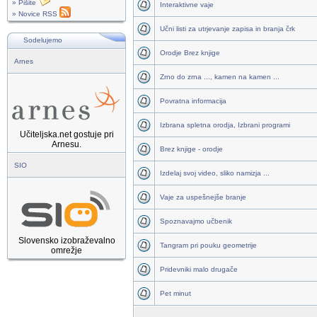
» Pišite
Interaktivne vaje
» Novice RSS
Učni listi za utrjevanje zapisa in branja črk
Sodelujemo
Orodje Brez knjige
Arnes
Zrno do zrna ..., kamen na kamen ...
Povratna informacija
Izbrana spletna orodja, Izbrani programi
Učiteljska.net gostuje pri
Arnesu.
Brez knjige - orodje
SIO
Izdelaj svoj video, sliko namizja ...
Vaje za uspešnejše branje
Spoznavajmo učbenik
Slovensko izobraževalno
Tangram pri pouku geometrije
omrežje
Pridevniki malo drugače
Pet minut