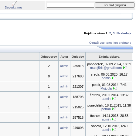
Devetka.net
Pojdi na stran
1
,
2
,
3
Naslednja
Označi vse teme kot prebrane
Odgovorov
Avtor
Ogledov
Zadnja objava
ponedeljek, 02.09.2024, 18:39
2
admin
235918
matej5ric@gmail.com
sreda, 06.05.2020, 16:17
0
admin
217683
admin
petek, 01.08.2014, 7:41
1
admin
221307
Mojcula
četrtek, 20.02.2014, 13:32
0
admin
188703
admin
ponedeljek, 18.11.2013, 11:38
1
admin
215025
petran
četrtek, 14.11.2013, 20:53
5
admin
257518
admin
sobota, 12.10.2013, 6:49
0
admin
249003
admin