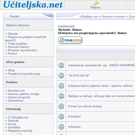
Prijava
Kazalo
»
Učiteljska.net
»
Seznam forumov
Zani
Spletna zbornica
Zanimivosti
Skrbniki: Noben
Učiteljsko.net pregleduje/jo uporabnik/i: Noben
» Iskanje
» Prijava za pregled zasebnih
sporočil
» Tvoja podoba
» Seznam članov
» Skupine uporabnikov
» Pomoč
Učna gradiva
Izdelovanje interaktivnih vaj - VROČI KROMPI
» Iščite
» Pregled povpraševanja
"SLOVA NA IZI"
Koristno
Izdelava lastne spletne strani - spletne učilnice
» Devetka.net
» Izbrana spletna orodja
Naloga ne deluje, učnega lista ne morem shraniti
» Izbrani programi
» Zanimivosti
Pomoč pri učenju branja
Informacije
Pravično!
» O Učiteljski.net
» Skrbniki
» Avtorji
Infodrom
» Statistika
» Nagradni natečaji