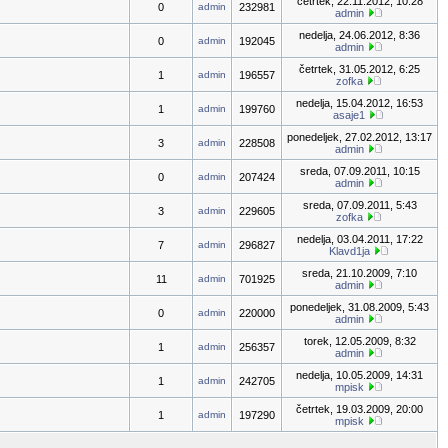
četrtek, 22.11.2012, 10:28
0
admin
232981
admin
nedelja, 24.06.2012, 8:36
0
admin
192045
admin
četrtek, 31.05.2012, 6:25
1
admin
196557
zofka
nedelja, 15.04.2012, 16:53
1
admin
199760
asaje1
ponedeljek, 27.02.2012, 13:17
3
admin
228508
admin
sreda, 07.09.2011, 10:15
0
admin
207424
admin
sreda, 07.09.2011, 5:43
3
admin
229605
zofka
nedelja, 03.04.2011, 17:22
7
admin
296827
Klavd1ja
sreda, 21.10.2009, 7:10
11
admin
701925
admin
ponedeljek, 31.08.2009, 5:43
0
admin
220000
admin
torek, 12.05.2009, 8:32
1
admin
256357
admin
nedelja, 10.05.2009, 14:31
1
admin
242705
mpisk
četrtek, 19.03.2009, 20:00
1
admin
197290
mpisk