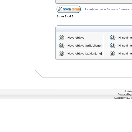
Učiteljska.net
»
Seznam forumov
Stran
1
od
3
Nove objave
Ni novih 
Nove objave [priljubljene]
Ni novih ob
Nove objave [zaklenjene]
Ni novih o
Učitel
Powered by
iCGstation v1.0