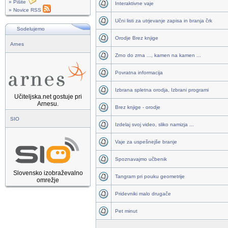
» Pišite
Interaktivne vaje
» Novice RSS
Učni listi za utrjevanje zapisa in branja črk
Sodelujemo
Orodje Brez knjige
Arnes
Zrno do zrna ..., kamen na kamen ...
Povratna informacija
Izbrana spletna orodja, Izbrani programi
Učiteljska.net gostuje pri
Arnesu.
Brez knjige - orodje
SIO
Izdelaj svoj video, sliko namizja ...
Vaje za uspešnejše branje
Spoznavajmo učbenik
Slovensko izobraževalno
Tangram pri pouku geometrije
omrežje
Pridevniki malo drugače
Pet minut