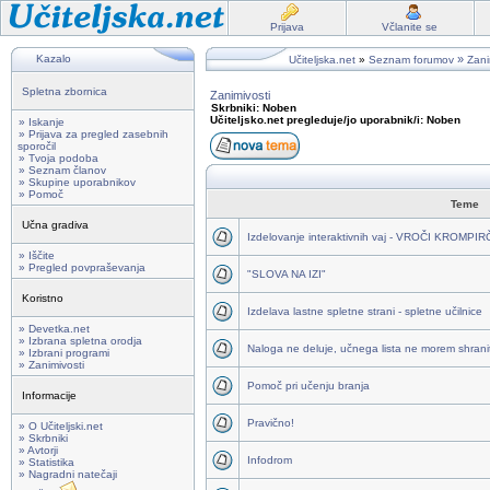
Prijava
Včlanite se
Kazalo
»
Učiteljska.net
»
Seznam forumov
Zani
Spletna zbornica
Zanimivosti
Skrbniki: Noben
Učiteljsko.net pregleduje/jo uporabnik/i: Noben
» Iskanje
» Prijava za pregled zasebnih
sporočil
» Tvoja podoba
» Seznam članov
» Skupine uporabnikov
» Pomoč
Teme
Učna gradiva
Izdelovanje interaktivnih vaj - VROČI KROMPI
» Iščite
» Pregled povpraševanja
"SLOVA NA IZI"
Koristno
Izdelava lastne spletne strani - spletne učilnice
» Devetka.net
» Izbrana spletna orodja
Naloga ne deluje, učnega lista ne morem shraniti
» Izbrani programi
» Zanimivosti
Pomoč pri učenju branja
Informacije
Pravično!
» O Učiteljski.net
» Skrbniki
» Avtorji
Infodrom
» Statistika
» Nagradni natečaji