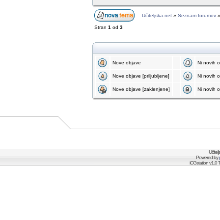
Učiteljska.net
»
Seznam forumov
Stran
1
od
3
Nove objave
Ni novih 
Nove objave [priljubljene]
Ni novih ob
Nove objave [zaklenjene]
Ni novih o
Učitel
Powered by
iCGstation v1.0