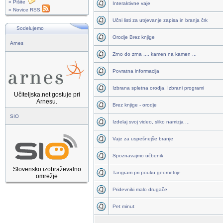
» Pišite
Interaktivne vaje
» Novice RSS
Učni listi za utrjevanje zapisa in branja črk
Sodelujemo
Orodje Brez knjige
Arnes
Zrno do zrna ..., kamen na kamen ...
Povratna informacija
Izbrana spletna orodja, Izbrani programi
Učiteljska.net gostuje pri
Arnesu.
Brez knjige - orodje
SIO
Izdelaj svoj video, sliko namizja ...
Vaje za uspešnejše branje
Spoznavajmo učbenik
Slovensko izobraževalno
Tangram pri pouku geometrije
omrežje
Pridevniki malo drugače
Pet minut