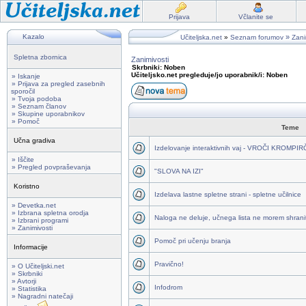
Prijava
Včlanite se
Kazalo
»
Učiteljska.net
»
Seznam forumov
Zani
Spletna zbornica
Zanimivosti
Skrbniki: Noben
Učiteljsko.net pregleduje/jo uporabnik/i: Noben
» Iskanje
» Prijava za pregled zasebnih
sporočil
» Tvoja podoba
» Seznam članov
» Skupine uporabnikov
» Pomoč
Teme
Učna gradiva
Izdelovanje interaktivnih vaj - VROČI KROMPI
» Iščite
» Pregled povpraševanja
"SLOVA NA IZI"
Koristno
Izdelava lastne spletne strani - spletne učilnice
» Devetka.net
» Izbrana spletna orodja
Naloga ne deluje, učnega lista ne morem shraniti
» Izbrani programi
» Zanimivosti
Pomoč pri učenju branja
Informacije
Pravično!
» O Učiteljski.net
» Skrbniki
» Avtorji
Infodrom
» Statistika
» Nagradni natečaji