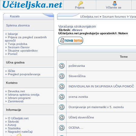
Prijava
Včlanite se
Kazalo
»
Učiteljska.net
»
Seznam forumov
Vpra
Spletna zbornica
Vprašanja strokovnjakom
Skrbnik:
dbravo
Učiteljsko.net pregleduje/jo uporabnik/i: Noben
» Iskanje
» Prijava za pregled zasebnih
sporočil
» Tvoja podoba
» Seznam članov
» Skupine uporabnikov
» Pomoč
Teme
Učna gradiva
poštevanka
» Iščite
» Pregled povpraševanja
Slovenščina
Koristno
INDIVIDUALNA IN SKUPINSKA UČNA POMOČ
» Devetka.net
» Izbrana spletna orodja
ocena zvzeka
» Izbrani programi
» Zanimivosti
Ocenjevanje pri matematiki v 5. razredu
Informacije
Učitelj slovenščine
» O Učiteljski.net
» Skrbniki
» Avtorji
OCENA....
» Statistika
» Nagradni natečaji