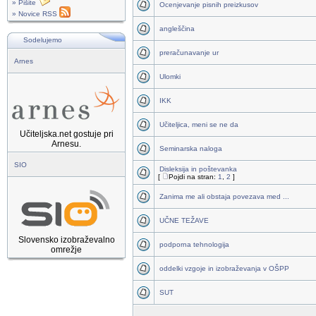
» Pišite
Ocenjevanje pisnih preizkusov
» Novice RSS
angleščina
Sodelujemo
preračunavanje ur
Arnes
Ulomki
IKK
Učiteljica, meni se ne da
Učiteljska.net gostuje pri
Arnesu.
Seminarska naloga
SIO
Disleksija in poštevanka
[
Pojdi na stran:
1
,
2
]
Zanima me ali obstaja povezava med ...
UČNE TEŽAVE
Slovensko izobraževalno
podporna tehnologija
omrežje
oddelki vzgoje in izobraževanja v OŠPP
SUT