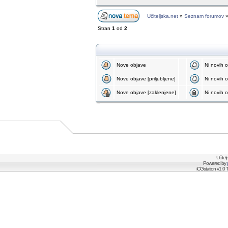
Učiteljska.net
»
Seznam forumov
Stran
1
od
2
Nove objave
Ni novih 
Nove objave [priljubljene]
Ni novih ob
Nove objave [zaklenjene]
Ni novih o
Učitel
Powered by
iCGstation v1.0