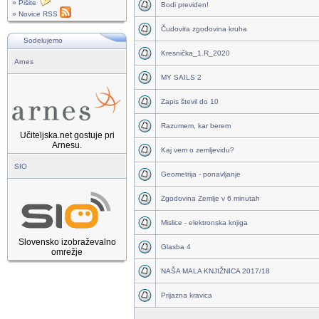
» Pišite
Bodi previden!
» Novice RSS
Čudovita zgodovina kruha
Sodelujemo
Kresnička_1.R_2020
Arnes
MY SAILS 2
Zapis števil do 10
Razumem, kar berem
Učiteljska.net gostuje pri
Arnesu.
Kaj vem o zemljevidu?
SIO
Geometrija - ponavljanje
Zgodovina Zemlje v 6 minutah
Mislice - elektronska knjiga
Slovensko izobraževalno
Glasba 4
omrežje
NAŠA MALA KNJIŽNICA 2017/18
Prijazna kravica