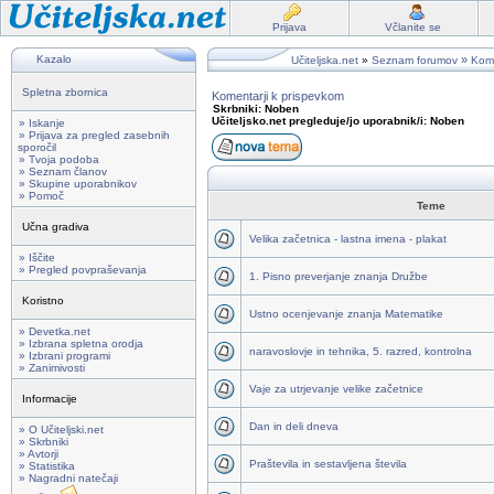
Prijava
Včlanite se
Kazalo
»
Učiteljska.net
»
Seznam forumov
Kome
Spletna zbornica
Komentarji k prispevkom
Skrbniki: Noben
Učiteljsko.net pregleduje/jo uporabnik/i: Noben
» Iskanje
» Prijava za pregled zasebnih
sporočil
» Tvoja podoba
» Seznam članov
» Skupine uporabnikov
» Pomoč
Teme
Učna gradiva
Velika začetnica - lastna imena - plakat
» Iščite
» Pregled povpraševanja
1. Pisno preverjanje znanja Družbe
Koristno
Ustno ocenjevanje znanja Matematike
» Devetka.net
» Izbrana spletna orodja
naravoslovje in tehnika, 5. razred, kontrolna
» Izbrani programi
» Zanimivosti
Vaje za utrjevanje velike začetnice
Informacije
Dan in deli dneva
» O Učiteljski.net
» Skrbniki
» Avtorji
Praštevila in sestavljena števila
» Statistika
» Nagradni natečaji