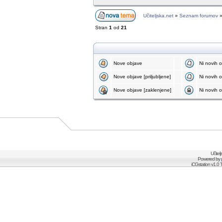
Učiteljska.net
»
Seznam forumov
Stran
1
od
21
Nove objave
Ni novih 
Nove objave [priljubljene]
Ni novih ob
Nove objave [zaklenjene]
Ni novih o
Učitel
Powered by
iCGstation v1.0