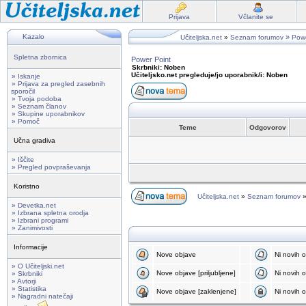
Prijava
Včlanite se
Kazalo
»
Učiteljska.net
»
Seznam forumov
Powe
Spletna zbornica
Power Point
Skrbniki: Noben
Učiteljsko.net pregleduje/jo uporabnik/i: Noben
» Iskanje
» Prijava za pregled zasebnih
sporočil
» Tvoja podoba
» Seznam članov
» Skupine uporabnikov
» Pomoč
Teme
Odgovorov
Učna gradiva
» Iščite
» Pregled povpraševanja
Koristno
Učiteljska.net
»
Seznam forumov
» Devetka.net
» Izbrana spletna orodja
» Izbrani programi
» Zanimivosti
Informacije
Nove objave
Ni novih 
» O Učiteljski.net
Nove objave [priljubljene]
Ni novih ob
» Skrbniki
» Avtorji
» Statistika
Nove objave [zaklenjene]
Ni novih o
» Nagradni natečaji