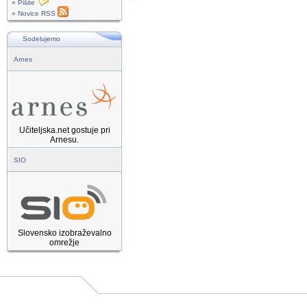
» Pišite
» Novice RSS
Sodelujemo
Arnes
Učiteljska.net gostuje pri
Arnesu.
SIO
Slovensko izobraževalno
omrežje