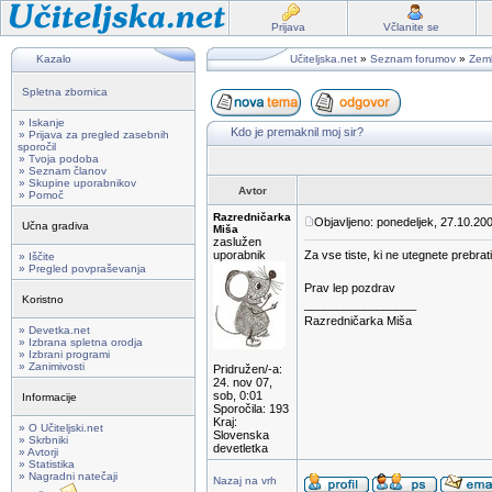
Prijava
Včlanite se
Kazalo
Učiteljska.net
»
Seznam forumov
»
Zeml
Spletna zbornica
» Iskanje
Kdo je premaknil moj sir?
» Prijava za pregled zasebnih
sporočil
» Tvoja podoba
» Seznam članov
» Skupine uporabnikov
Avtor
» Pomoč
Razredničarka
Objavljeno: ponedeljek, 27.10.20
Učna gradiva
Miša
zaslužen
uporabnik
Za vse tiste, ki ne utegnete prebrati
» Iščite
» Pregled povpraševanja
Prav lep pozdrav
Koristno
_________________
Razredničarka Miša
» Devetka.net
» Izbrana spletna orodja
» Izbrani programi
» Zanimivosti
Pridružen/-a:
24. nov 07,
sob, 0:01
Informacije
Sporočila: 193
Kraj:
» O Učiteljski.net
Slovenska
» Skrbniki
devetletka
» Avtorji
» Statistika
» Nagradni natečaji
Nazaj na vrh