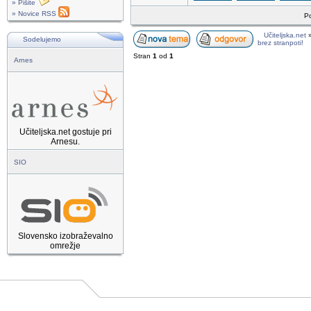
» Pišite
» Novice RSS
Po
Učiteljska.net
Sodelujemo
brez stranpoti!
Stran
1
od
1
Arnes
Učiteljska.net gostuje pri
Arnesu.
SIO
Slovensko izobraževalno
omrežje